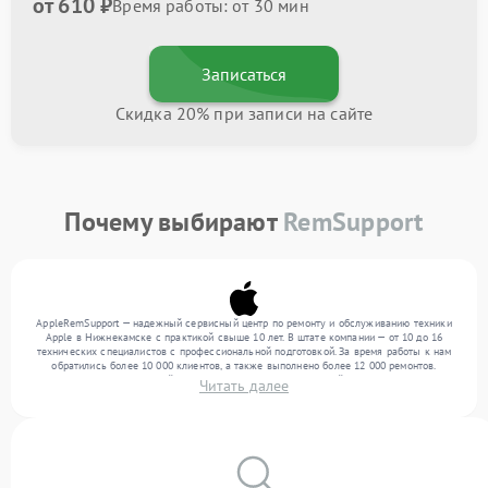
от 610 ₽
Время работы: от 30 мин
Записаться
Скидка 20% при записи на сайте
Почему выбирают
RemSupport
AppleRemSupport — надежный сервисный центр по ремонту и обслуживанию техники
Apple в Нижнекамске с практикой свыше 10 лет. В штате компании — от 10 до 16
технических специалистов с профессиональной подготовкой. За время работы к нам
обратились более 10 000 клиентов, а также выполнено более 12 000 ремонтов.
Ежемесячно в сервисный центр поступает более 300 устройств, включая , , . Мы
Читать далее
выполняем ремонт различного уровня сложности и гарантируем высокое качество
обслуживания благодаря использованию современного оборудования.