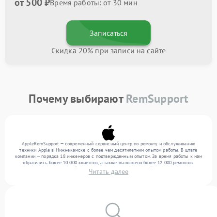
от 500 ₽
Время работы: от 30 мин
Записаться
Скидка 20% при записи на сайте
Почему выбирают
RemSupport
AppleRemSupport — современный сервисный центр по ремонту и обслуживанию
техники Apple в Нижнекамске с более чем десятилетним опытом работы. В штате
компании — порядка 18 инженеров с подтвержденным опытом. За время работы к нам
обратились более 10 000 клиентов, а также выполнено более 12 000 ремонтов.
Ежемесячно в сервисный центр поступает более 300 устройств, включая , , . Мы
Читать далее
выполняем ремонт различного уровня сложности и поддерживаем высокий стандарт
качества благодаря опыту команды.