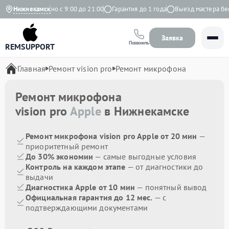
декс
Нижнекамск
Ежедневно с 9:00 до 21:00
Гарантия до 1 года
Выезд мастера бесп
Заявка
Позвонить
REMSUPPORT
Главная
Ремонт vision pro
Ремонт микрофона
Ремонт микрофона
vision pro
Apple
в Нижнекамске
Ремонт микрофона vision pro Apple от 20 мин
—
приоритетный ремонт
До 30% экономии
— самые выгодные условия
Контроль на каждом этапе
— от диагностики до
выдачи
Диагностика Apple от 10 мин
— понятный вывод
Официальная гарантия до 12 мес.
— с
подтверждающими документами