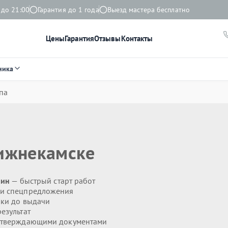
 до 21:00
Гарантия до 1 года
Выезд мастера бесплатно
Цены
Гарантия
Отзывы
Контакты
ника
па
ижнекамске
мин
— быстрый старт работ
 и спецпредложения
ики до выдачи
езультат
дтверждающими документами