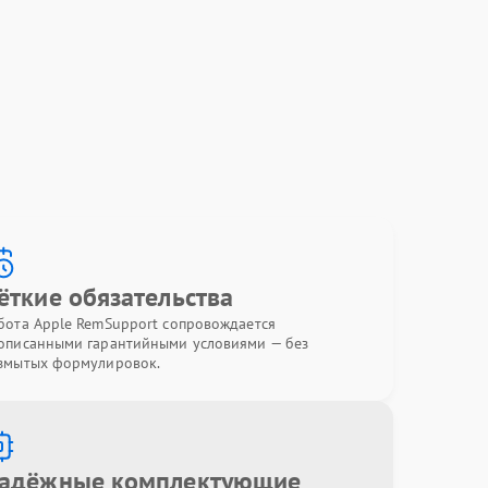
ёткие обязательства
бота Apple RemSupport сопровождается
описанными гарантийными условиями — без
змытых формулировок.
адёжные комплектующие