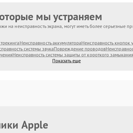
которые мы устраняем
жи на неисправность экрана, могут иметь более серьезные п
 трекинга
Неисправность аккумулятора
Неисправность кнопок 
правность системы звука
Повреждение проводов
Неисправнос
ючения
Неисправность системы защиты от короткого замыкани
Показать еще
ники Apple