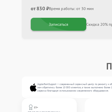
от 830 ₽
Время работы: от 30 мин
Записаться
Скидка 20% пр
П
AppleRemSupport — современный сервисный центр по ремонту и об
нам обратились более 10 000 клиентов, а также выполнено более 
сервиса благодаря использованию современного оборудования.
13+
лет опыта в ремонте техники