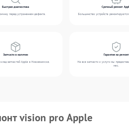
Быстрая диагностика
Срочный ремонт App
ичину перед устранением дефекта.
Большинство устройств ремонтируются 
Запчасти в наличии
Гарантия на ремонт
склад запчастей Apple в Нижнекамске.
На все запчасти и услуги мы предостав
мес.
онт vision pro Apple