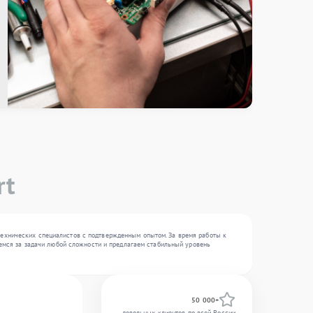
rt
технических специалистов с подтвержденным опытом. За время работы к
еремся за задачи любой сложности и предлагаем стабильный уровень
50 000+
довольных клиентов по всей России