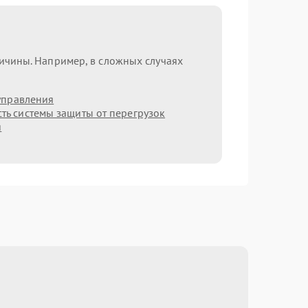
ричины. Например, в сложных случаях
управления
ть системы защиты от перегрузок
я