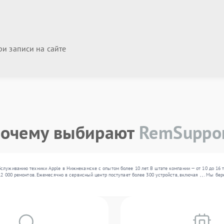
и записи на сайте
очему выбирают
RemSuppo
служиванию техники Apple в Нижнекамске с опытом более 10 лет. В штате компании — от 10 до 16 
12 000 ремонтов. Ежемесячно в сервисный центр поступает более 300 устройств, включая , , . Мы б