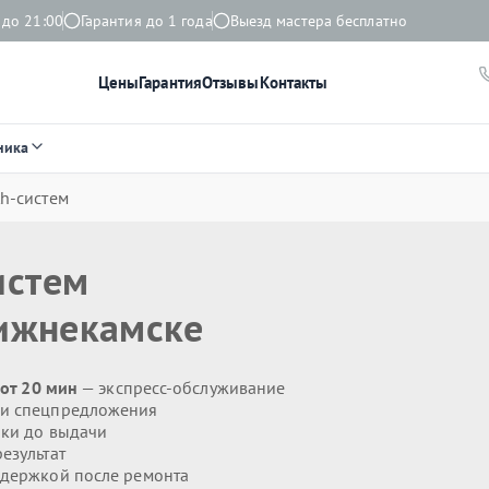
 до 21:00
Гарантия до 1 года
Выезд мастера бесплатно
Цены
Гарантия
Отзывы
Контакты
ника
th-систем
истем
ижнекамске
 от 20 мин
— экспресс-обслуживание
 и спецпредложения
ики до выдачи
езультат
держкой после ремонта