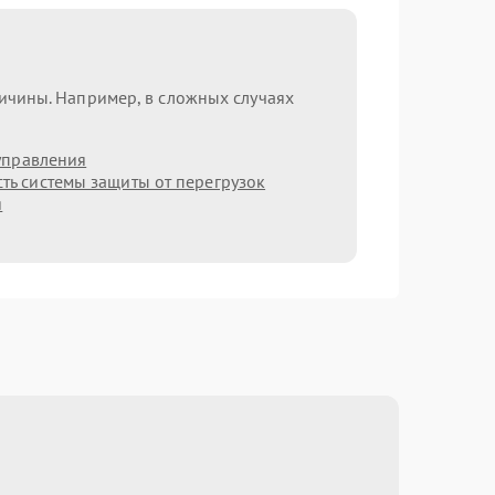
ричины. Например, в сложных случаях
управления
ть системы защиты от перегрузок
я