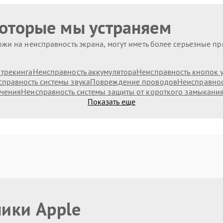
которые мы устраняем
жи на неисправность экрана, могут иметь более серьезные п
 трекинга
Неисправность аккумулятора
Неисправность кнопок 
правность системы звука
Повреждение проводов
Неисправнос
ючения
Неисправность системы защиты от короткого замыкани
Показать еще
ники Apple