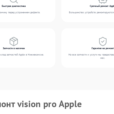
Быстрая диагностика
Срочный ремонт App
ичину перед устранением дефекта.
Большинство устройств ремонтируются 
Запчасти в наличии
Гарантия на ремонт
склад запчастей Apple в Нижнекамске.
На все запчасти и услуги мы предостав
мес.
онт vision pro Apple