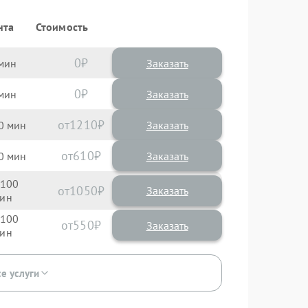
нта
Стоимость
0
Заказать
0
Заказать
1210
0
610
0
100
1050
100
550
се услуги