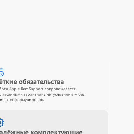
ёткие обязательства
бота Apple RemSupport сопровождается
описанными гарантийными условиями — без
змытых формулировок.
адёжные комплектующие