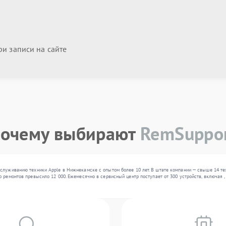
и записи на сайте
очему выбирают
RemSuppo
служиванию техники Apple в Нижнекамске с опытом более 10 лет. В штате компании — свыше 14 т
 ремонтов превысило 12 000. Ежемесячно в сервисный центр поступает от 300 устройств, включая 