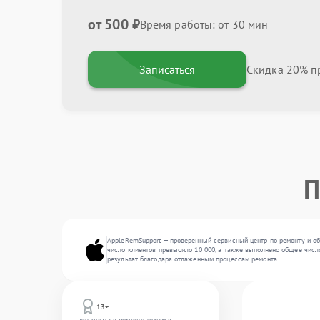
от 500 ₽
Время работы: от 30 мин
Записаться
Скидка 20% пр
П
AppleRemSupport — проверенный сервисный центр по ремонту и об
число клиентов превысило 10 000, а также выполнено общее число
результат благодаря отлаженным процессам ремонта.
13+
лет опыта в ремонте техники