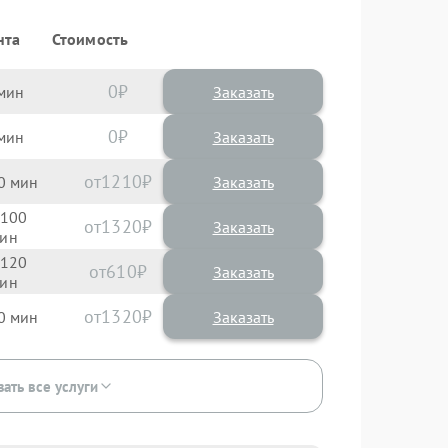
нта
Стоимость
0
Заказать
0
Заказать
1210
0
100
1320
120
610
1320
0
зать все услуги