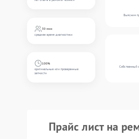
Выясним пр
30 мин
среднее время диагностики
100%
Собственный 
оригинальные или проверенные
запчасти
Прайс лист на ре