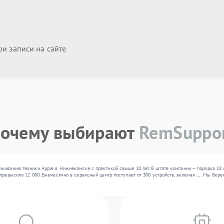
и записи на сайте
очему выбирают
RemSuppo
уживанию техники Apple в Нижнекамске с практикой свыше 10 лет. В штате компании — порядка 18
превысило 12 000. Ежемесячно в сервисный центр поступает от 300 устройств, включая , , . Мы бе