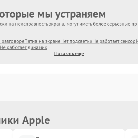
которые мы устраняем
жи на неисправность экрана, могут иметь более серьезные п
и разговоре
Пятна на экране
Нет подсветки
Не работает сенсор
Не работает динамик
Показать еще
ники Apple