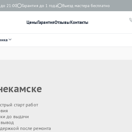
 до 21:00
Гарантия до 1 года
Выезд мастера бесплатно
Цены
Гарантия
Отзывы
Контакты
ника
некамске
стрый старт работ
овия
ики до выдачи
 вывод
держкой после ремонта