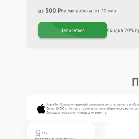
от 500 ₽
Время работы: от 30 мин
Записаться
Скидка 20% пр
П
AppleRemSupport — надежный сервисный центр по ремонту и обсл
более 10 000 клиентов, а также выполнено общее число ремонтов 
благодаря отлаженным процессам ремонта.
13+
лет опыта в ремонте техники