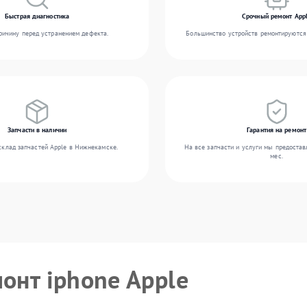
Быстрая диагностика
Срочный ремонт App
ичину перед устранением дефекта.
Большинство устройств ремонтируются 
Запчасти в наличии
Гарантия на ремонт
склад запчастей Apple в Нижнекамске.
На все запчасти и услуги мы предостав
мес.
монт iphone Apple