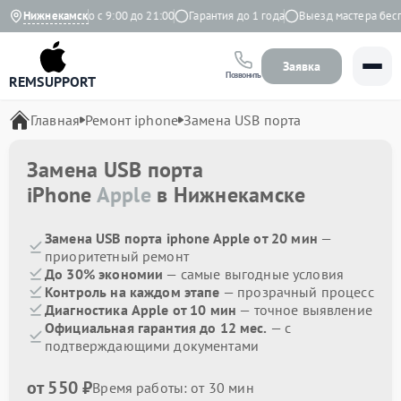
кс
Ежедневно с 9:00 до 21:00
Нижнекамск
Гарантия до 1 года
Выезд мастера беспла
Заявка
Позвонить
REMSUPPORT
Главная
Ремонт iphone
Замена USB порта
Замена USB порта
iPhone
Apple
в Нижнекамске
Замена USB порта iphone Apple от 20 мин
—
приоритетный ремонт
До 30% экономии
— самые выгодные условия
Контроль на каждом этапе
— прозрачный процесс
Диагностика Apple от 10 мин
— точное выявление
Официальная гарантия до 12 мес.
— с
подтверждающими документами
от 550 ₽
Время работы: от 30 мин