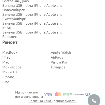
Ростов-на-Дону
Замена USB порта iPhone Apple в г.
Новосибирск
Замена USB порта iPhone Apple в г.
Екатеринбург
Замена USB порта iPhone Apple в г.
Казань
Замена USB порта iPhone Apple в г.
Воронеж
Замена USB порта iPhone Apple в г.
Ремонт
Волгоград
Замена USB порта iPhone Apple в г.
MacBook
Apple Watch
Самара
IMac
AirPods
Замена USB порта iPhone Apple в г.
Mac
Vision Pro
Пермь
Мониторов
Плееров
Замена USB порта iPhone Apple в г.
Мини ПК
Красноярск
Замена USB порта iPhone Apple в г.
IPhone
Ижевск
IPad
Замена USB порта iPhone Apple в г.
Челябинск
Мы принимаем
Замена USB порта iPhone Apple в г.
все формы оплаты
Тюмень
Политика конфиденциальности
Замена USB порта iPhone Apple в г.