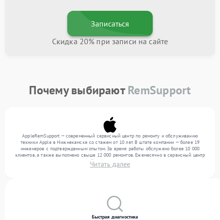
Записаться
Скидка 20% при записи на сайте
Почему выбирают
RemSupport
AppleRemSupport — современный сервисный центр по ремонту и обслуживанию
техники Apple в Нижнекамске со стажем от 10 лет. В штате компании — более 19
инженеров с подтвержденным опытом. За время работы обслужено более 10 000
клиентов, а также выполнено свыше 12 000 ремонтов. Ежемесячно в сервисный центр
поступает более 300 обращений, включая , , . Мы выполняем ремонт различного
Читать далее
уровня сложности и предлагаем стабильный уровень сервиса благодаря опыту
команды.
Быстрая диагностика