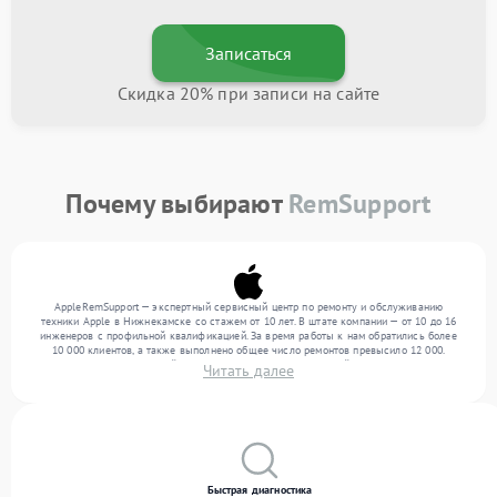
Записаться
Скидка 20% при записи на сайте
Почему выбирают
RemSupport
AppleRemSupport — экспертный сервисный центр по ремонту и обслуживанию
техники Apple в Нижнекамске со стажем от 10 лет. В штате компании — от 10 до 16
инженеров с профильной квалификацией. За время работы к нам обратились более
10 000 клиентов, а также выполнено общее число ремонтов превысило 12 000.
Ежемесячно в сервисный центр поступает более 300 устройств, включая , , . Мы
Читать далее
беремся за задачи любой сложности и поддерживаем высокий стандарт качества
благодаря отлаженным процессам ремонта.
Быстрая диагностика