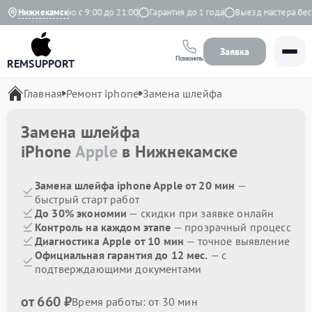
кс
Нижнекамск
Ежедневно с 9:00 до 21:00
Гарантия до 1 года
Выезд мастера беспл
Заявка
Позвонить
REMSUPPORT
Главная
Ремонт iphone
Замена шлейфа
Замена шлейфа
iPhone
Apple
в Нижнекамске
Замена шлейфа iphone Apple от 20 мин
—
быстрый старт работ
До 30% экономии
— скидки при заявке онлайн
Контроль на каждом этапе
— прозрачный процесс
Диагностика Apple от 10 мин
— точное выявление
Официальная гарантия до 12 мес.
— с
подтверждающими документами
от 660 ₽
Время работы: от 30 мин