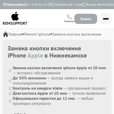
екс
Нижнекамск
Ежедневно с 9:00 до 21:00
Гарантия до 1 года
Выезд мастера беспл
Заявка
Позвонить
REMSUPPORT
Главная
Ремонт iphone
Замена кнопки включения
Замена кнопки включения
iPhone
Apple
в Нижнекамске
Замена кнопки включения iphone Apple от 20 мин
— экспресс-обслуживание
До 30% экономии
— всегда свежие акции и
спецпредложения
Контроль на каждом этапе
— прозрачный процесс
Диагностика Apple от 10 мин
— точное выявление
Официальная гарантия до 12 мес.
— любые
проверки результата