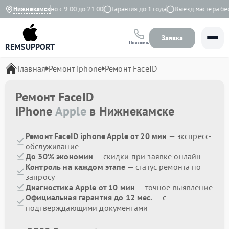
екс
Нижнекамск
Ежедневно с 9:00 до 21:00
Гарантия до 1 года
Выезд мастера бесп
Заявка
Позвонить
REMSUPPORT
Главная
Ремонт iphone
Ремонт FaceID
Ремонт FaceID
iPhone
Apple
в Нижнекамске
Ремонт FaceID iphone Apple от 20 мин
— экспресс-
обслуживание
До 30% экономии
— скидки при заявке онлайн
Контроль на каждом этапе
— статус ремонта по
запросу
Диагностика Apple от 10 мин
— точное выявление
Официальная гарантия до 12 мес.
— с
подтверждающими документами