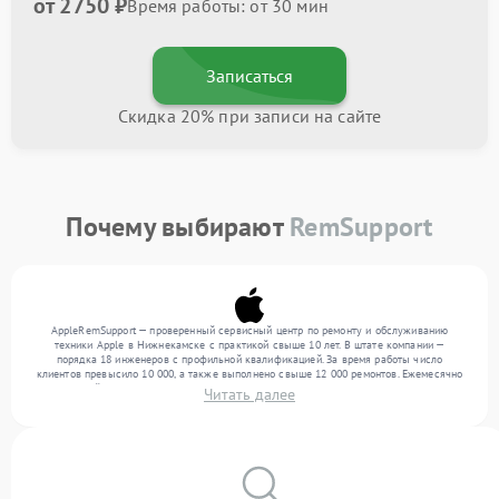
от 2750 ₽
Время работы: от 30 мин
Записаться
Скидка 20% при записи на сайте
Почему выбирают
RemSupport
AppleRemSupport — проверенный сервисный центр по ремонту и обслуживанию
техники Apple в Нижнекамске с практикой свыше 10 лет. В штате компании —
порядка 18 инженеров с профильной квалификацией. За время работы число
клиентов превысило 10 000, а также выполнено свыше 12 000 ремонтов. Ежемесячно
в сервисный центр поступает свыше 300 единиц техники, включая , , . Мы выполняем
Читать далее
ремонт различного уровня сложности и предлагаем стабильный уровень сервиса
благодаря опыту команды.