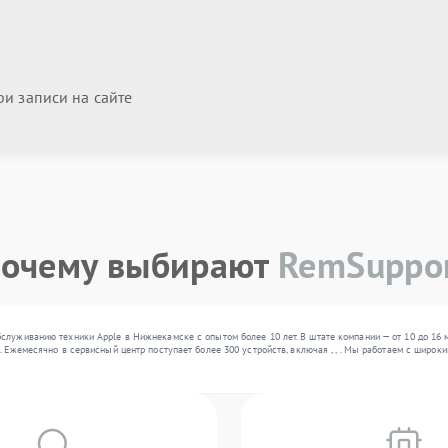
и записи на сайте
очему выбирают
RemSuppo
служиванию техники Apple в Нижнекамске с опытом более 10 лет. В штате компании — от 10 до 16
. Ежемесячно в сервисный центр поступает более 300 устройств, включая , , . Мы работаем с широ