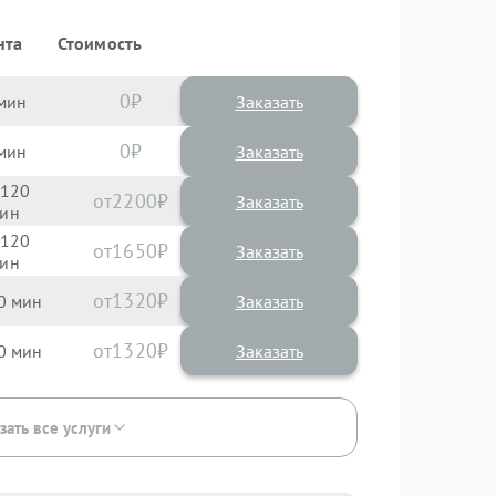
нта
Стоимость
0
Заказать
0
Заказать
120
2200
120
1650
1320
0
1320
0
зать все услуги