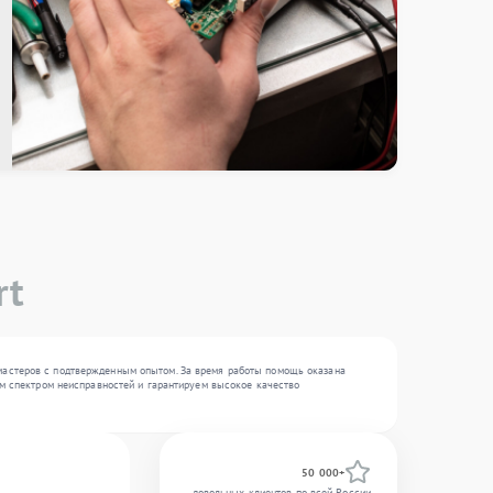
rt
 мастеров с подтвержденным опытом. За время работы помощь оказана
ким спектром неисправностей и гарантируем высокое качество
50 000+
довольных клиентов по всей России