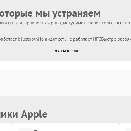
которые мы устраняем
жи на неисправность экрана, могут иметь более серьезные п
работает bluetooth
Не видят сеть
Не работает NFC
Быстро разря
Показать еще
ники Apple