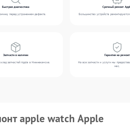
Быстрая диагностика
Срочный ремонт App
ичину перед устранением дефекта.
Большинство устройств ремонтируются 
Запчасти в наличии
Гарантия на ремонт
склад запчастей Apple в Нижнекамске.
На все запчасти и услуги мы предостав
мес.
онт apple watch Apple