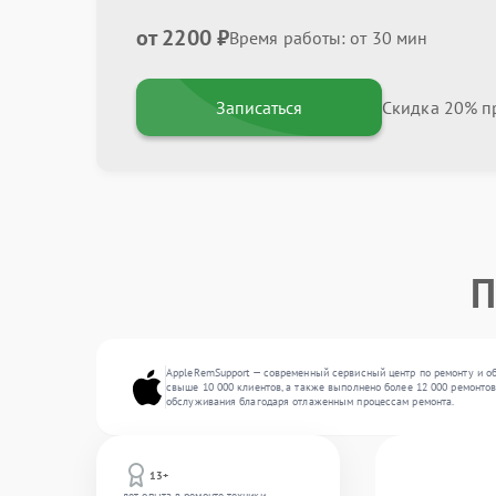
от 2200 ₽
Время работы: от 30 мин
Записаться
Скидка 20% пр
П
AppleRemSupport — современный сервисный центр по ремонту и об
свыше 10 000 клиентов, а также выполнено более 12 000 ремонтов
обслуживания благодаря отлаженным процессам ремонта.
13+
лет опыта в ремонте техники