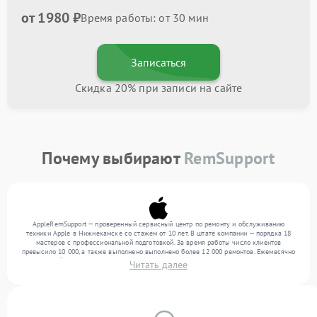
от 1980 ₽
Время работы: от 30 мин
Записаться
Скидка 20% при записи на сайте
Почему выбирают
RemSupport
AppleRemSupport — проверенный сервисный центр по ремонту и обслуживанию
техники Apple в Нижнекамске со стажем от 10 лет. В штате компании — порядка 18
мастеров с профессиональной подготовкой. За время работы число клиентов
превысило 10 000, а также выполнено выполнено более 12 000 ремонтов. Ежемесячно
в сервисный центр поступает свыше 300 единиц техники, включая , , . Мы беремся за
Читать далее
задачи любой сложности и обеспечиваем надежный результат благодаря отлаженным
процессам ремонта.