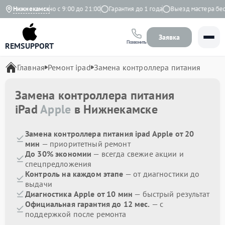
екс
Нижнекамск
Ежедневно с 9:00 до 21:00
Гарантия до 1 года
Выезд мастера беспл
Заявка
Позвонить
REMSUPPORT
Главная
Ремонт ipad
Замена контроллера питания
Замена контроллера питания
iPad
Apple
в Нижнекамске
Замена контроллера питания ipad Apple от 20
мин
— приоритетный ремонт
До 30% экономии
— всегда свежие акции и
спецпредложения
Контроль на каждом этапе
— от диагностики до
выдачи
Диагностика Apple от 10 мин
— быстрый результат
Официальная гарантия до 12 мес.
— с
поддержкой после ремонта