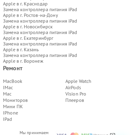
Apple в г.
Краснодар
Замена контроллера питания iPad
Apple в г.
Ростов-на-Дону
Замена контроллера питания iPad
Apple в г.
Новосибирск
Замена контроллера питания iPad
Apple в г.
Екатеринбург
Замена контроллера питания iPad
Apple в г.
Казань
Замена контроллера питания iPad
Apple в г.
Воронеж
Замена контроллера питания iPad
Ремонт
Apple в г.
Волгоград
Замена контроллера питания iPad
MacBook
Apple Watch
Apple в г.
Самара
IMac
AirPods
Замена контроллера питания iPad
Mac
Vision Pro
Apple в г.
Пермь
Мониторов
Плееров
Замена контроллера питания iPad
Мини ПК
Apple в г.
Красноярск
Замена контроллера питания iPad
IPhone
Apple в г.
Ижевск
IPad
Замена контроллера питания iPad
Apple в г.
Челябинск
Мы принимаем