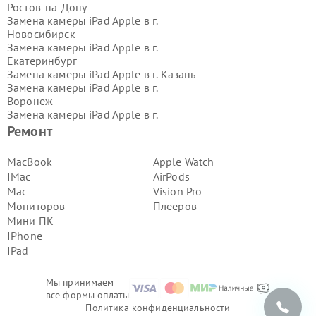
Ростов-на-Дону
Замена камеры iPad Apple в г.
Новосибирск
Замена камеры iPad Apple в г.
Екатеринбург
Замена камеры iPad Apple в г.
Казань
Замена камеры iPad Apple в г.
Воронеж
Замена камеры iPad Apple в г.
Волгоград
Ремонт
Замена камеры iPad Apple в г.
Самара
MacBook
Apple Watch
Замена камеры iPad Apple в г.
Пермь
IMac
AirPods
Замена камеры iPad Apple в г.
Mac
Vision Pro
Красноярск
Мониторов
Плееров
Замена камеры iPad Apple в г.
Мини ПК
Ижевск
Замена камеры iPad Apple в г.
IPhone
Челябинск
IPad
Замена камеры iPad Apple в г.
Тюмень
Мы принимаем
Замена камеры iPad Apple в г.
Уфа
все формы оплаты
Замена камеры iPad Apple в г.
Омск
Политика конфиденциальности
Замена камеры iPad Apple в г.