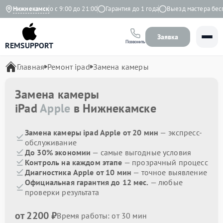
кс
Ежедневно с 9:00 до 21:00
Нижнекамск
Гарантия до 1 года
Выезд мастера беспл
Заявка
Позвонить
REMSUPPORT
Главная
Ремонт ipad
Замена камеры
Замена камеры
iPad
Apple
в Нижнекамске
Замена камеры ipad Apple от 20 мин
— экспресс-
обслуживание
До 30% экономии
— самые выгодные условия
Контроль на каждом этапе
— прозрачный процесс
Диагностика Apple от 10 мин
— точное выявление
Официальная гарантия до 12 мес.
— любые
проверки результата
от 2200 ₽
Время работы: от 30 мин