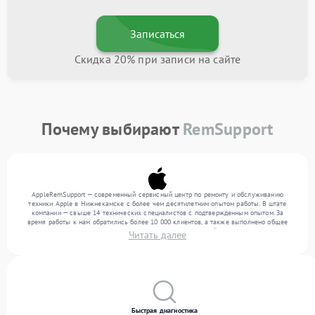
Записаться
Скидка 20% при записи на сайте
Почему выбирают
RemSupport
AppleRemSupport — современный сервисный центр по ремонту и обслуживанию
техники Apple в Нижнекамске с более чем десятилетним опытом работы. В штате
компании — свыше 14 технических специалистов с подтвержденным опытом. За
время работы к нам обратились более 10 000 клиентов, а также выполнено общее
число ремонтов превысило 12 000. Ежемесячно в сервисный центр поступает более
Читать далее
300 обращений, включая , , . Мы работаем с широким спектром неисправностей и
гарантируем высокое качество обслуживания благодаря отлаженным процессам
ремонта.
Быстрая диагностика