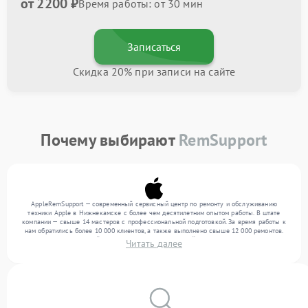
от 2200 ₽
Время работы: от 30 мин
Записаться
Скидка 20% при записи на сайте
Почему выбирают
RemSupport
AppleRemSupport — современный сервисный центр по ремонту и обслуживанию
техники Apple в Нижнекамске с более чем десятилетним опытом работы. В штате
компании — свыше 14 мастеров с профессиональной подготовкой. За время работы к
нам обратились более 10 000 клиентов, а также выполнено свыше 12 000 ремонтов.
Ежемесячно в сервисный центр поступает от 300 устройств, включая , , . Мы работаем
Читать далее
с широким спектром неисправностей и предлагаем стабильный уровень сервиса
благодаря отлаженным процессам ремонта.