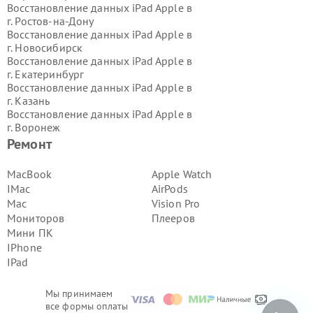
Восстановление данных iPad Apple в
г.
Ростов-на-Дону
Восстановление данных iPad Apple в
г.
Новосибирск
Восстановление данных iPad Apple в
г.
Екатеринбург
Восстановление данных iPad Apple в
г.
Казань
Восстановление данных iPad Apple в
г.
Воронеж
Восстановление данных iPad Apple в
Ремонт
г.
Волгоград
Восстановление данных iPad Apple в
MacBook
Apple Watch
г.
Самара
IMac
AirPods
Восстановление данных iPad Apple в
Mac
Vision Pro
г.
Пермь
Мониторов
Плееров
Восстановление данных iPad Apple в
Мини ПК
г.
Красноярск
Восстановление данных iPad Apple в
IPhone
г.
Ижевск
IPad
Восстановление данных iPad Apple в
г.
Челябинск
Мы принимаем
Восстановление данных iPad Apple в
все формы оплаты