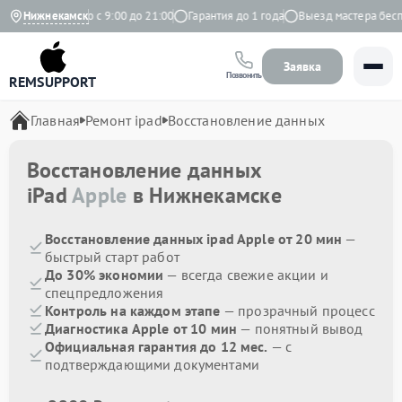
с
Ежедневно с 9:00 до 21:00
Нижнекамск
Гарантия до 1 года
Выезд мастера беспла
Заявка
Позвонить
REMSUPPORT
Главная
Ремонт ipad
Восстановление данных
Восстановление данных
iPad
Apple
в Нижнекамске
Восстановление данных ipad Apple от 20 мин
—
быстрый старт работ
До 30% экономии
— всегда свежие акции и
спецпредложения
Контроль на каждом этапе
— прозрачный процесс
Диагностика Apple от 10 мин
— понятный вывод
Официальная гарантия до 12 мес.
— с
подтверждающими документами