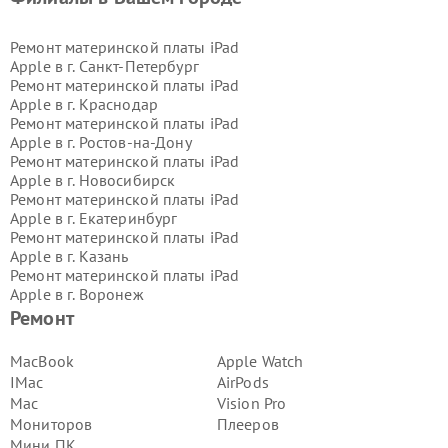
Ремонт материнской платы iPad
Apple в г.
Санкт-Петербург
Ремонт материнской платы iPad
Apple в г.
Краснодар
Ремонт материнской платы iPad
Apple в г.
Ростов-на-Дону
Ремонт материнской платы iPad
Apple в г.
Новосибирск
Ремонт материнской платы iPad
Apple в г.
Екатеринбург
Ремонт материнской платы iPad
Apple в г.
Казань
Ремонт материнской платы iPad
Apple в г.
Воронеж
Ремонт материнской платы iPad
Ремонт
Apple в г.
Волгоград
Ремонт материнской платы iPad
MacBook
Apple Watch
Apple в г.
Самара
IMac
AirPods
Ремонт материнской платы iPad
Mac
Vision Pro
Apple в г.
Пермь
Мониторов
Плееров
Ремонт материнской платы iPad
Мини ПК
Apple в г.
Красноярск