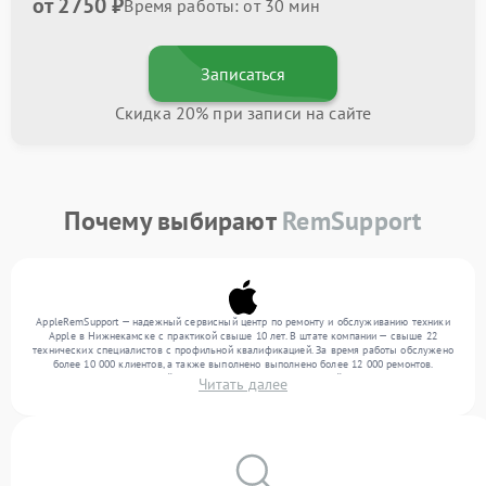
от 2750 ₽
Время работы: от 30 мин
Записаться
Скидка 20% при записи на сайте
Почему выбирают
RemSupport
AppleRemSupport — надежный сервисный центр по ремонту и обслуживанию техники
Apple в Нижнекамске с практикой свыше 10 лет. В штате компании — свыше 22
технических специалистов с профильной квалификацией. За время работы обслужено
более 10 000 клиентов, а также выполнено выполнено более 12 000 ремонтов.
Ежемесячно в сервисный центр поступает более 300 устройств, включая , , . Мы
Читать далее
беремся за задачи любой сложности и поддерживаем высокий стандарт качества
благодаря опыту команды.