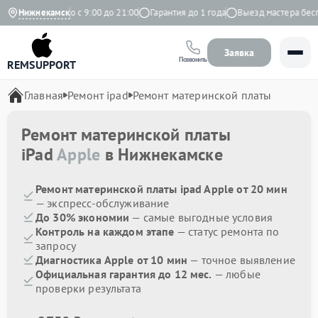
кс
Ежедневно с 9:00 до 21:00
Нижнекамск
Гарантия до 1 года
Выезд мастера беспл
Заявка
Позвонить
REMSUPPORT
Главная
Ремонт ipad
Ремонт материнской платы
Ремонт материнской платы
iPad
Apple
в Нижнекамске
Ремонт материнской платы ipad Apple от 20 мин
— экспресс-обслуживание
До 30% экономии
— самые выгодные условия
Контроль на каждом этапе
— статус ремонта по
запросу
Диагностика Apple от 10 мин
— точное выявление
Официальная гарантия до 12 мес.
— любые
проверки результата