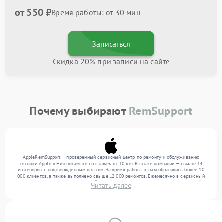
от 550 ₽
Время работы: от 30 мин
Записаться
Скидка 20% при записи на сайте
Почему выбирают
RemSupport
AppleRemSupport — проверенный сервисный центр по ремонту и обслуживанию
техники Apple в Нижнекамске со стажем от 10 лет. В штате компании — свыше 14
инженеров с подтвержденным опытом. За время работы к нам обратились более 10
000 клиентов, а также выполнено свыше 12 000 ремонтов. Ежемесячно в сервисный
центр поступает более 300 устройств, включая , , . Мы устраняем поломки любой
Читать далее
сложности и гарантируем высокое качество обслуживания благодаря использованию
современного оборудования.