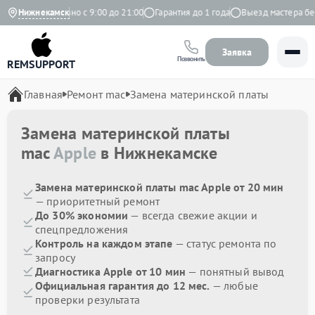
екс
Нижнекамск
Ежедневно с 9:00 до 21:00
Гарантия до 1 года
Выезд мастера бесп
Заявка
Позвонить
REMSUPPORT
Главная
Ремонт mac
Замена материнской платы
Замена материнской платы
mac
Apple
в Нижнекамске
Замена материнской платы mac Apple от 20 мин
— приоритетный ремонт
До 30% экономии
— всегда свежие акции и
спецпредложения
Контроль на каждом этапе
— статус ремонта по
запросу
Диагностика Apple от 10 мин
— понятный вывод
Официальная гарантия до 12 мес.
— любые
проверки результата