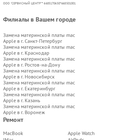
ООО "СЕРВИСНЫЙ ЦЕНТР"* 6685170650*668501001
Филиалы в Вашем городе
Замена материнской платы mac
Apple в г.
Санкт-Петербург
Замена материнской платы mac
Apple в г.
Краснодар
Замена материнской платы mac
Apple в г.
Ростов-на-Дону
Замена материнской платы mac
Apple в г.
Новосибирск
Замена материнской платы mac
Apple в г.
Екатеринбург
Замена материнской платы mac
Apple в г.
Казань
Замена материнской платы mac
Apple в г.
Воронеж
Замена материнской платы mac
Ремонт
Apple в г.
Волгоград
Замена материнской платы mac
MacBook
Apple Watch
Apple в г.
Самара
IMac
AirPods