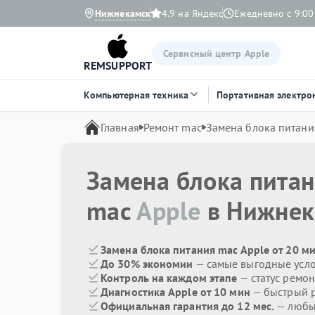
Нижнекамск
4.9 на Яндекс
Ежедневно с 9:00
Сервисный центр Apple
REMSUPPORT
Компьютерная техника
Портативная электро
Главная
Ремонт mac
Замена блока питани
Замена блока пита
mac
Apple
в Нижнек
Замена блока питания mac Apple от 20 м
До 30% экономии
— самые выгодные усл
Контроль на каждом этапе
— статус ремон
Диагностика Apple от 10 мин
— быстрый р
Официальная гарантия до 12 мес.
— любые