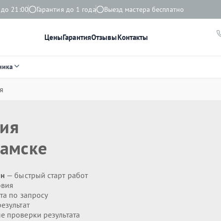
 до 21:00
Гарантия до 1 года
Выезд мастера бесплатно
Цены
Гарантия
Отзывы
Контакты
ника
я
ния
амске
ин
— быстрый старт работ
овия
та по запросу
езультат
 проверки результата