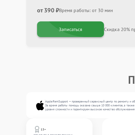
от 390 ₽
Время работы: от 30 мин
Записаться
Скидка 20% пр
П
AppleRemSupport — проверенный сервисный центр по ремонту и о
За время работы помощь оказана свыше 10 000 клиентов, а также
уровня сложности и гарантируем высокое качество обслуживания
13+
лет опыта в ремонте техники