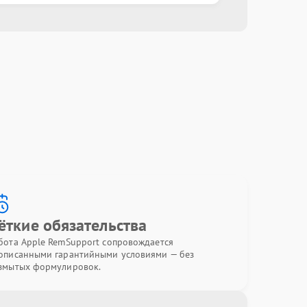
ёткие обязательства
бота Apple RemSupport сопровождается
описанными гарантийными условиями — без
змытых формулировок.