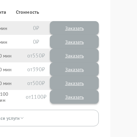
нта
Стоимость
0
Заказать
0
Заказать
550
0
390
0
500
0
100
1100
все услуги