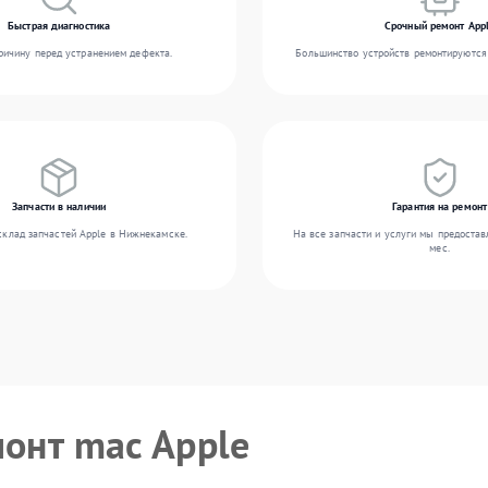
Быстрая диагностика
Срочный ремонт App
ичину перед устранением дефекта.
Большинство устройств ремонтируются 
Запчасти в наличии
Гарантия на ремонт
склад запчастей Apple в Нижнекамске.
На все запчасти и услуги мы предостав
мес.
монт mac Apple