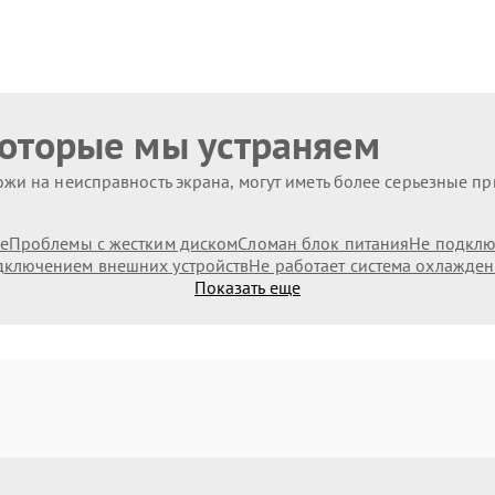
которые мы устраняем
жи на неисправность экрана, могут иметь более серьезные п
е
Проблемы с жестким диском
Сломан блок питания
Не подключ
дключением внешних устройств
Не работает система охлажде
Показать еще