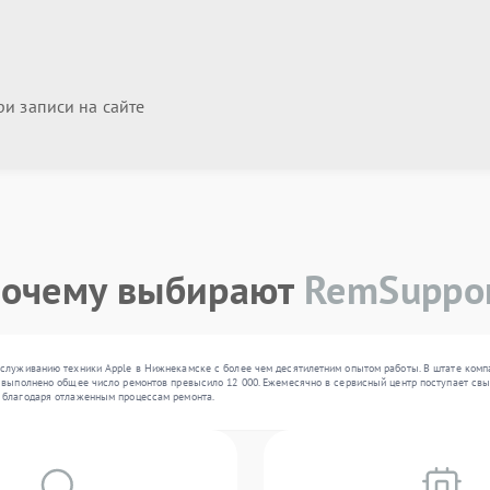
и записи на сайте
очему выбирают
RemSuppo
бслуживанию техники Apple в Нижнекамске с более чем десятилетним опытом работы. В штате комп
 выполнено общее число ремонтов превысило 12 000. Ежемесячно в сервисный центр поступает свыш
 благодаря отлаженным процессам ремонта.