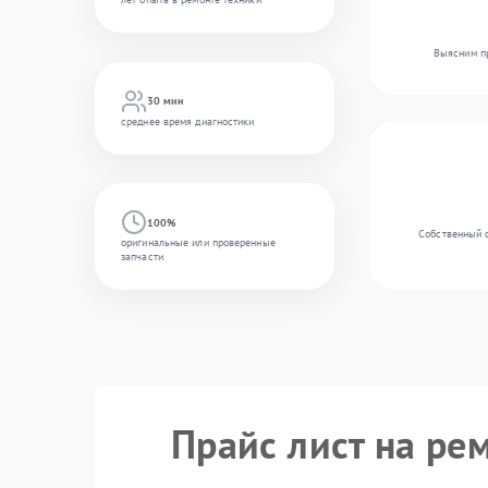
Выясним пр
30 мин
среднее время диагностики
100%
Собственный 
оригинальные или проверенные
запчасти
Прайс лист на ре