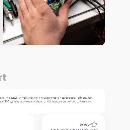
rt
ании — свыше 14 технических специалистов с подтвержденным опытом.
е 300 единиц техники, включая , , . Мы выполняем ремонт различного
50 000+
довольных клиентов по всей России