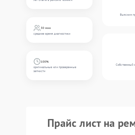
Выясним пр
30 мин
среднее время диагностики
100%
Собственный 
оригинальные или проверенные
запчасти
Прайс лист на ре