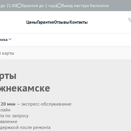
 до 21:00
Гарантия до 1 года
Выезд мастера бесплатно
Цены
Гарантия
Отзывы
Контакты
ника
й карты
арты
жнекамске
 20 мин
— экспресс-обслуживание
нлайн
та по запросу
явление
держкой после ремонта