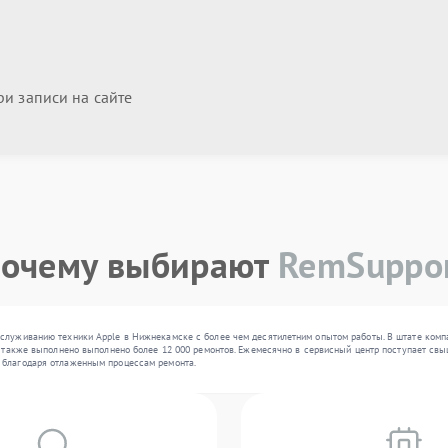
и записи на сайте
очему выбирают
RemSuppo
служиванию техники Apple в Нижнекамске с более чем десятилетним опытом работы. В штате компа
а также выполнено выполнено более 12 000 ремонтов. Ежемесячно в сервисный центр поступает свыш
 благодаря отлаженным процессам ремонта.