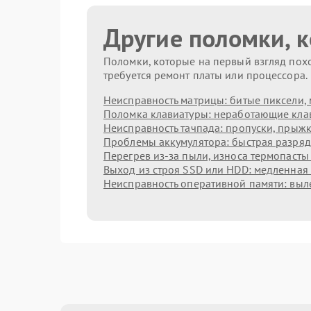
Другие поломки, 
Поломки, которые на первый взгляд похо
требуется ремонт платы или процессора.
Неисправность матрицы: битые пиксели, 
Поломка клавиатуры: неработающие клав
Неисправность тачпада: пропуски, прыжк
Проблемы аккумулятора: быстрая разрядк
Перегрев из‑за пыли, износа термопасты
Выход из строя SSD или HDD: медленная 
Неисправность оперативной памяти: выл