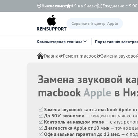
Нижнекамск
4.9 на Яндекс
Ежедневно с 9:00
Сервисный центр Apple
REMSUPPORT
Компьютерная техника
Портативная электро
Главная
Ремонт macbook
Замена звуково
Замена звуковой к
macbook
Apple
в Ни
Замена звуковой карты macbook Apple от
До 30% экономии
— скидки при заявке о
Контроль на каждом этапе
— статус ремон
Диагностика Apple от 10 мин
— точное вы
Официальная гарантия до 12 мес.
— с под