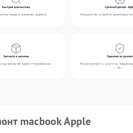
Быстрая диагностика
Срочный ремонт App
ичину перед устранением дефекта.
Большинство устройств ремонтируются 
Запчасти в наличии
Гарантия на ремонт
склад запчастей Apple в Нижнекамске.
На все запчасти и услуги мы предостав
мес.
монт macbook Apple