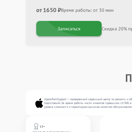
от 1650 ₽
Время работы: от 30 мин
Записаться
Скидка 20% пр
П
AppleRemSupport — проверенный сервисный центр по ремонту и об
подготовкой. За время работы число клиентов превысило 10 000, 
уровня сложности и гарантируем высокое качество обслуживания
13+
лет опыта в ремонте техники