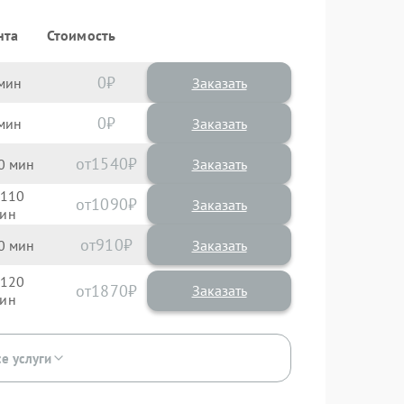
нта
Стоимость
0
Заказать
0
Заказать
1540
0
110
1090
910
0
120
1870
се услуги