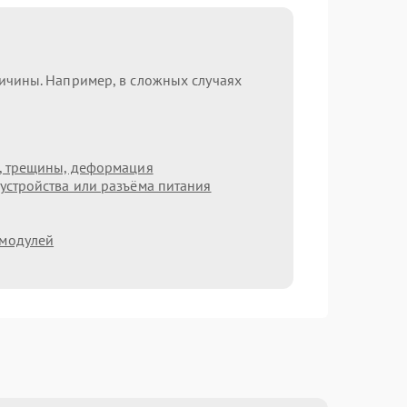
ричины. Например, в сложных случаях
т, трещины, деформация
устройства или разъёма питания
 модулей