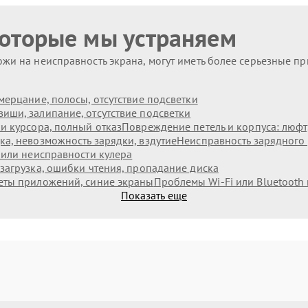
которые мы устраняем
жи на неисправность экрана, могут иметь более серьезные п
мерцание, полосы, отсутствие подсветки
иши, залипание, отсутствие подсветки
и курсора, полный отказ
Повреждение петель и корпуса: люф
а, невозможность зарядки, вздутие
Неисправность зарядного 
 или неисправности кулера
загрузка, ошибки чтения, пропадание диска
еты приложений, синие экраны
Проблемы Wi‑Fi или Bluetooth
Показать еще