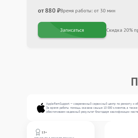
от 880 ₽
Время работы: от 30 мин
Записаться
Скидка 20% пр
П
AppleRemSupport — современный сервисный центр по ремонту и о
За время работы помощь оказана свыше 10 000 клиентов, а также 
обеспечиваем надежный результат благодаря квалификации масте
13+
лет опыта в ремонте техники