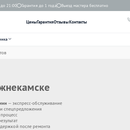
 до 21:00
Гарантия до 1 года
Выезд мастера бесплатно
Цены
Гарантия
Отзывы
Контакты
ника
тов
жнекамске
 мин
— экспресс-обслуживание
 и спецпредложения
 процесс
езультат
держкой после ремонта