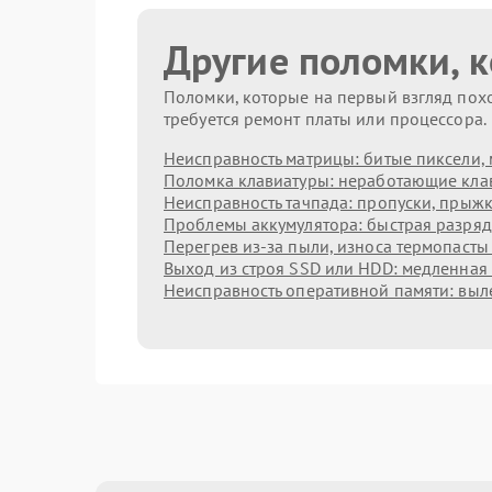
Другие поломки, 
Поломки, которые на первый взгляд похо
требуется ремонт платы или процессора.
Неисправность матрицы: битые пиксели, 
Поломка клавиатуры: неработающие клав
Неисправность тачпада: пропуски, прыжк
Проблемы аккумулятора: быстрая разрядк
Перегрев из‑за пыли, износа термопасты
Выход из строя SSD или HDD: медленная 
Неисправность оперативной памяти: выл