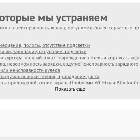
которые мы устраняем
жи на неисправность экрана, могут иметь более серьезные п
мерцание, полосы, отсутствие подсветки
иши, залипание, отсутствие подсветки
и курсора, полный отказ
Повреждение петель и корпуса: люф
а, невозможность зарядки, вздутие
Неисправность зарядного 
 или неисправности кулера
загрузка, ошибки чтения, пропадание диска
еты приложений, синие экраны
Проблемы Wi‑Fi или Bluetooth
Показать еще