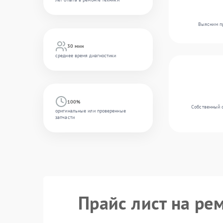
Выясним пр
30 мин
среднее время диагностики
100%
Собственный 
оригинальные или проверенные
запчасти
Прайс лист на ре