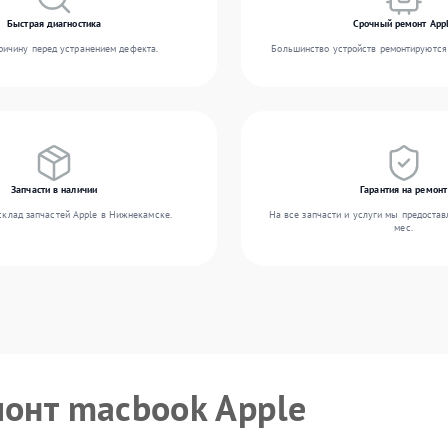
Быстрая диагностика
Срочный ремонт App
ичину перед устранением дефекта.
Большинство устройств ремонтируются 
Запчасти в наличии
Гарантия на ремонт
склад запчастей Apple в Нижнекамске.
На все запчасти и услуги мы предостав
мес.
монт macbook Apple