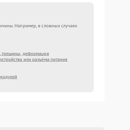
ричины. Например, в сложных случаях
т, трещины, деформация
устройства или разъёма питания
 модулей