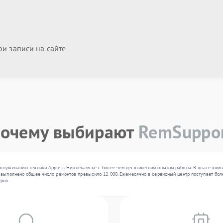
и записи на сайте
очему выбирают
RemSuppo
бслуживанию техники Apple в Нижнекамске с более чем десятилетним опытом работы. В штате ком
выполнено общее число ремонтов превысило 12 000. Ежемесячно в сервисный центр поступает более
ров.