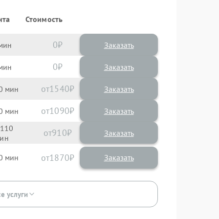
нта
Стоимость
0
Заказать
0
Заказать
1540
0
1090
0
110
910
1870
0
се услуги