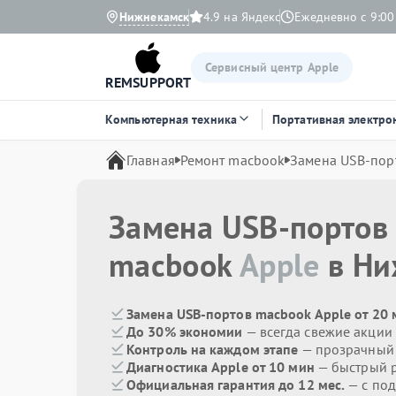
Нижнекамск
4.9 на Яндекс
Ежедневно с 9:00
Сервисный центр Apple
REMSUPPORT
Компьютерная техника
Портативная электро
Главная
Ремонт macbook
Замена USB-пор
Замена USB-портов
macbook
Apple
в Ни
Замена USB-портов macbook Apple от 20
До 30% экономии
— всегда свежие акции
Контроль на каждом этапе
— прозрачный
Диагностика Apple от 10 мин
— быстрый р
Официальная гарантия до 12 мес.
— с под