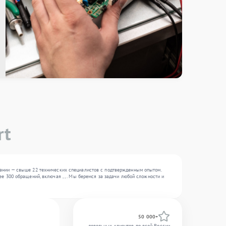
rt
пании — свыше 22 технических специалистов с подтвержденным опытом.
 300 обращений, включая , , . Мы беремся за задачи любой сложности и
50 000+
довольных клиентов по всей России