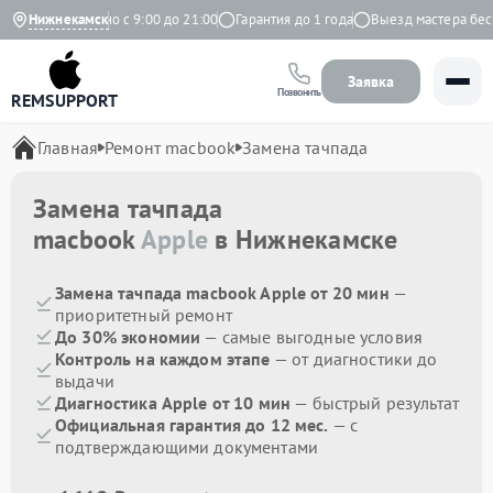
кс
Ежедневно с 9:00 до 21:00
Нижнекамск
Гарантия до 1 года
Выезд мастера беспл
Заявка
Позвонить
REMSUPPORT
Главная
Ремонт macbook
Замена тачпада
Замена тачпада
macbook
Apple
в Нижнекамске
Замена тачпада macbook Apple от 20 мин
—
приоритетный ремонт
До 30% экономии
— самые выгодные условия
Контроль на каждом этапе
— от диагностики до
выдачи
Диагностика Apple от 10 мин
— быстрый результат
Официальная гарантия до 12 мес.
— с
подтверждающими документами