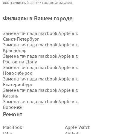
ООО "СЕРВИСНЫЙ ЦЕНТР"* 6685170650*668501001
Филиалы в Вашем городе
Замена тачпада macbook Apple в г.
Санкт-Петербург
Замена тачпада macbook Apple в г.
Краснодар
Замена тачпада macbook Apple в г.
Ростов-на-Дону
Замена тачпада macbook Apple в г.
Новосибирск
Замена тачпада macbook Apple в г.
Екатеринбург
Замена тачпада macbook Apple в г.
Казань
Замена тачпада macbook Apple в г.
Воронеж
Замена тачпада macbook Apple в г.
Ремонт
Волгоград
Замена тачпада macbook Apple в г.
MacBook
Apple Watch
Самара
IMac
AirPods