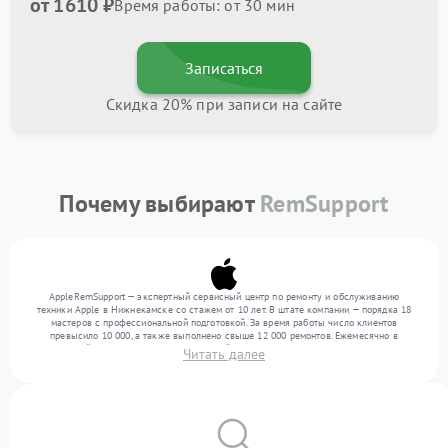
от 1610 ₽
Время работы: от 30 мин
Записаться
Скидка 20% при записи на сайте
Почему выбирают
RemSupport
AppleRemSupport — экспертный сервисный центр по ремонту и обслуживанию
техники Apple в Нижнекамске со стажем от 10 лет. В штате компании — порядка 18
мастеров с профессиональной подготовкой. За время работы число клиентов
превысило 10 000, а также выполнено свыше 12 000 ремонтов. Ежемесячно в
сервисный центр поступает от 300 устройств, включая , , . Мы выполняем ремонт
Читать далее
различного уровня сложности и поддерживаем высокий стандарт качества благодаря
квалификации мастеров.