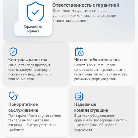
Ответственность с гарантией
Оформляем гарантию сервиса —
условия зафиксированы в договоре
и понятны заранее.
Гарантия от
сервиса
Контроль качества
Чёткие обязательства
Замена тачпада проходит
Работа Apple RemSupport
многоэтапную проверку —
сопровождается прописанными
исключаем недоработки и
гарантийными условиями — без
повторные сбои.
размытых формулировок.
Приоритетное
Надёжные
обслуживание
комплектующие
При гарантийном случае замена
В рамках обслуживания
тачпада выполняется вне
применяем проверенные детали
очереди — быстро устраняем
— для стабильной работы
проблему.
устройства.