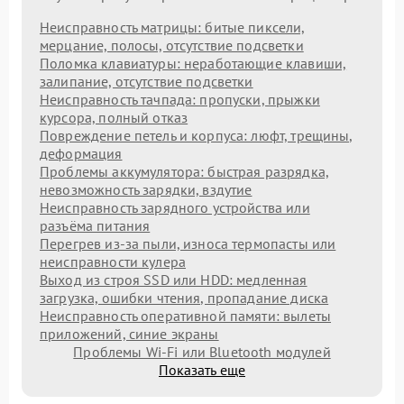
Неисправность матрицы: битые пиксели,
мерцание, полосы, отсутствие подсветки
Поломка клавиатуры: неработающие клавиши,
залипание, отсутствие подсветки
Неисправность тачпада: пропуски, прыжки
курсора, полный отказ
Повреждение петель и корпуса: люфт, трещины,
деформация
Проблемы аккумулятора: быстрая разрядка,
невозможность зарядки, вздутие
Неисправность зарядного устройства или
разъёма питания
Перегрев из‑за пыли, износа термопасты или
неисправности кулера
Выход из строя SSD или HDD: медленная
загрузка, ошибки чтения, пропадание диска
Неисправность оперативной памяти: вылеты
приложений, синие экраны
Проблемы Wi‑Fi или Bluetooth модулей
Показать еще