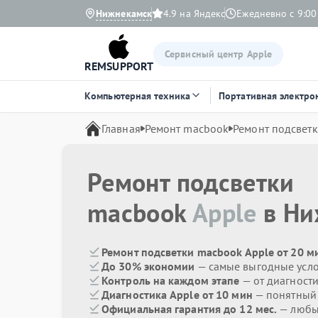
Нижнекамск
4.9 на Яндекс
Ежедневно с 9:00
Сервисный центр Apple
REMSUPPORT
Компьютерная техника
Портативная электро
Главная
Ремонт macbook
Ремонт подсвет
Ремонт подсветки
macbook
Apple
в Ни
Ремонт подсветки macbook Apple от 20 м
До 30% экономии
— самые выгодные усл
Контроль на каждом этапе
— от диагност
Диагностика Apple от 10 мин
— понятный
Официальная гарантия до 12 мес.
— любые