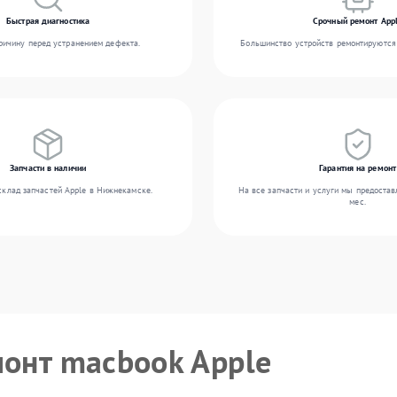
Быстрая диагностика
Срочный ремонт App
ичину перед устранением дефекта.
Большинство устройств ремонтируются 
Запчасти в наличии
Гарантия на ремонт
склад запчастей Apple в Нижнекамске.
На все запчасти и услуги мы предостав
мес.
монт macbook Apple