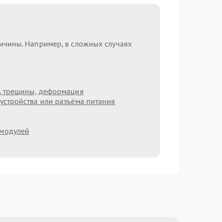
ричины. Например, в сложных случаях
т, трещины, деформация
устройства или разъёма питания
 модулей