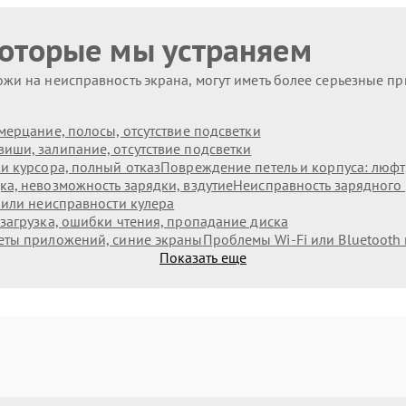
которые мы устраняем
жи на неисправность экрана, могут иметь более серьезные п
мерцание, полосы, отсутствие подсветки
иши, залипание, отсутствие подсветки
и курсора, полный отказ
Повреждение петель и корпуса: люф
а, невозможность зарядки, вздутие
Неисправность зарядного 
 или неисправности кулера
загрузка, ошибки чтения, пропадание диска
еты приложений, синие экраны
Проблемы Wi‑Fi или Bluetooth
Показать еще