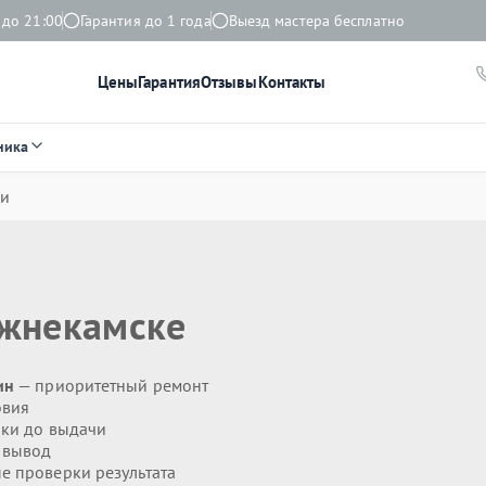
 до 21:00
Гарантия до 1 года
Выезд мастера бесплатно
Цены
Гарантия
Отзывы
Контакты
ника
ки
жнекамске
ин
— приоритетный ремонт
овия
ики до выдачи
 вывод
 проверки результата