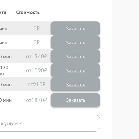
нта
Стоимость
0
Заказать
0
Заказать
1540
0
120
1090
910
0
1870
0
се услуги