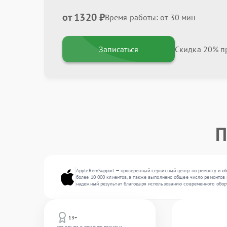
от 1320 ₽
Время работы: от 30 мин
Записаться
Скидка 20% пр
П
AppleRemSupport — проверенный сервисный центр по ремонту и об
более 10 000 клиентов, а также выполнено общее число ремонтов 
надежный результат благодаря использованию современного обор
13+
лет опыта в ремонте техники