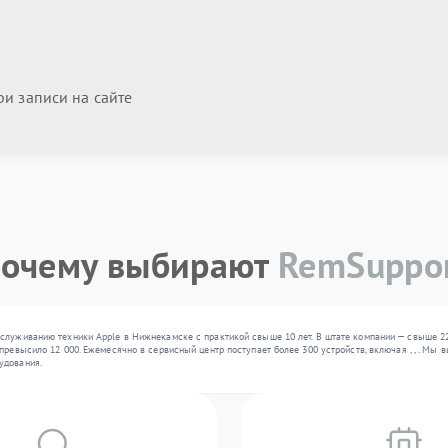
и записи на сайте
очему выбирают
RemSuppo
служиванию техники Apple в Нижнекамске с практикой свыше 10 лет. В штате компании — свыше 2
превысило 12 000. Ежемесячно в сервисный центр поступает более 300 устройств, включая , , . Мы
удования.