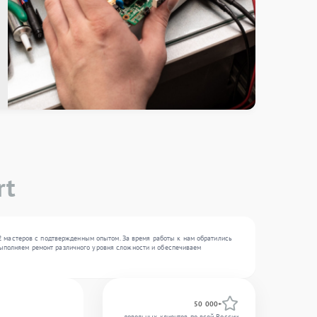
rt
2 мастеров с подтвержденным опытом. За время работы к нам обратились
 выполняем ремонт различного уровня сложности и обеспечиваем
50 000+
довольных клиентов по всей России