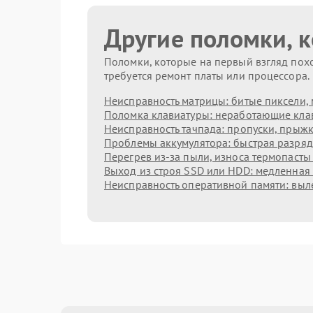
Другие поломки, 
Поломки, которые на первый взгляд похо
требуется ремонт платы или процессора.
Неисправность матрицы: битые пиксели, 
Поломка клавиатуры: неработающие клав
Неисправность тачпада: пропуски, прыжк
Проблемы аккумулятора: быстрая разрядк
Перегрев из‑за пыли, износа термопасты
Выход из строя SSD или HDD: медленная 
Неисправность оперативной памяти: выл