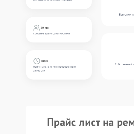
Выясним пр
30 мин
среднее время диагностики
100%
Собственный 
оригинальные или проверенные
запчасти
Прайс лист на ре