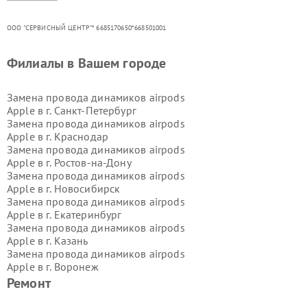
ООО "СЕРВИСНЫЙ ЦЕНТР"* 6685170650*668501001
Филиалы в Вашем городе
Замена провода динамиков airpods
Apple в г.
Санкт-Петербург
Замена провода динамиков airpods
Apple в г.
Краснодар
Замена провода динамиков airpods
Apple в г.
Ростов-на-Дону
Замена провода динамиков airpods
Apple в г.
Новосибирск
Замена провода динамиков airpods
Apple в г.
Екатеринбург
Замена провода динамиков airpods
Apple в г.
Казань
Замена провода динамиков airpods
Apple в г.
Воронеж
Замена провода динамиков airpods
Ремонт
Apple в г.
Волгоград
Замена провода динамиков airpods