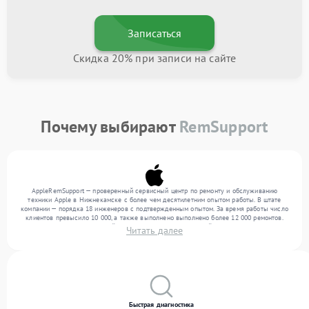
Записаться
Скидка 20% при записи на сайте
Почему выбирают
RemSupport
AppleRemSupport — проверенный сервисный центр по ремонту и обслуживанию
техники Apple в Нижнекамске с более чем десятилетним опытом работы. В штате
компании — порядка 18 инженеров с подтвержденным опытом. За время работы число
клиентов превысило 10 000, а также выполнено выполнено более 12 000 ремонтов.
Ежемесячно в сервисный центр поступает от 300 устройств, включая , , . Мы
Читать далее
выполняем ремонт различного уровня сложности и предлагаем стабильный уровень
сервиса благодаря использованию современного оборудования.
Быстрая диагностика