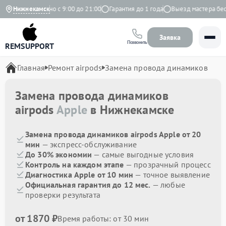
екс
Нижнекамск
Ежедневно с 9:00 до 21:00
Гарантия до 1 года
Выезд мастера бесп
Заявка
Позвонить
REMSUPPORT
Главная
Ремонт airpods
Замена провода динамиков
Замена провода динамиков
airpods
Apple
в Нижнекамске
Замена провода динамиков airpods Apple от 20
мин
— экспресс-обслуживание
До 30% экономии
— самые выгодные условия
Контроль на каждом этапе
— прозрачный процесс
Диагностика Apple от 10 мин
— точное выявление
Официальная гарантия до 12 мес.
— любые
проверки результата
от 1870 ₽
Время работы: от 30 мин