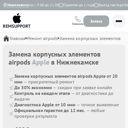
декс
Нижнекамск
Ежедневно с 9:00 до 21:00
Гарантия до 1 года
Выезд мастера бес
Заявка
Позвонить
REMSUPPORT
Главная
Ремонт airpods
Замена корпусных элементов
Замена корпусных элементов
airpods
Apple
в Нижнекамске
Замена корпусных элементов airpods Apple от 20
мин
— приоритетный ремонт
До 30% экономии
— скидки при заявке онлайн
Контроль на каждом этапе
— от диагностики до
выдачи
Диагностика Apple от 10 мин
— точное выявление
Официальная гарантия до 12 мес.
— любые
проверки результата