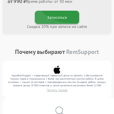
от 990 ₽
Время работы: от 30 мин
Записаться
Скидка 20% при записи на сайте
Почему выбирают
RemSupport
AppleRemSupport — современный сервисный центр по ремонту и обслуживанию
техники Apple в Нижнекамске с более чем десятилетним опытом работы. В штате
компании — свыше 14 мастеров с подтвержденным опытом. За время работы помощь
оказана свыше 10 000 клиентов, а также выполнено выполнено более 12 000
ремонтов. Ежемесячно в сервисный центр поступает свыше 300 единиц техники,
Читать далее
включая , , . Мы выполняем ремонт различного уровня сложности и предлагаем
стабильный уровень сервиса благодаря квалификации мастеров.