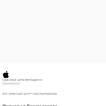
Сервисный центр RemSupport в
Нижнекамске
ООО "СЕРВИСНЫЙ ЦЕНТР"* 6685170650*668501001