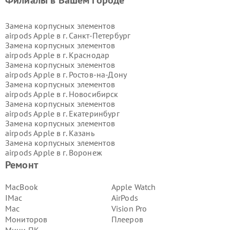
Филиалы в Вашем городе
Замена корпусных элементов
airpods Apple в г.
Санкт-Петербург
Замена корпусных элементов
airpods Apple в г.
Краснодар
Замена корпусных элементов
airpods Apple в г.
Ростов-на-Дону
Замена корпусных элементов
airpods Apple в г.
Новосибирск
Замена корпусных элементов
airpods Apple в г.
Екатеринбург
Замена корпусных элементов
airpods Apple в г.
Казань
Замена корпусных элементов
airpods Apple в г.
Воронеж
Замена корпусных элементов
Ремонт
airpods Apple в г.
Волгоград
Замена корпусных элементов
MacBook
Apple Watch
airpods Apple в г.
Самара
IMac
AirPods
Замена корпусных элементов
Mac
Vision Pro
airpods Apple в г.
Пермь
Мониторов
Плееров
Замена корпусных элементов