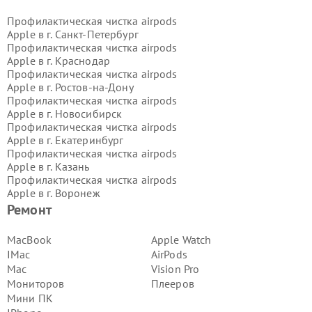
Профилактическая чистка airpods
Apple в г.
Санкт-Петербург
Профилактическая чистка airpods
Apple в г.
Краснодар
Профилактическая чистка airpods
Apple в г.
Ростов-на-Дону
Профилактическая чистка airpods
Apple в г.
Новосибирск
Профилактическая чистка airpods
Apple в г.
Екатеринбург
Профилактическая чистка airpods
Apple в г.
Казань
Профилактическая чистка airpods
Apple в г.
Воронеж
Профилактическая чистка airpods
Ремонт
Apple в г.
Волгоград
Профилактическая чистка airpods
MacBook
Apple Watch
Apple в г.
Самара
IMac
AirPods
Профилактическая чистка airpods
Mac
Vision Pro
Apple в г.
Пермь
Мониторов
Плееров
Профилактическая чистка airpods
Мини ПК
Apple в г.
Красноярск