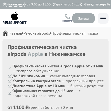
екс
Нижнекамск
Ежедневно с 9:00 до 21:00
Гарантия до 1 года
Выезд мастера бесп
Заявка
Позвонить
REMSUPPORT
Главная
Ремонт airpods
Профилактическая чистка
Профилактическая чистка
airpods
Apple
в Нижнекамске
Профилактическая чистка airpods Apple от 20 мин
— экспресс-обслуживание
До 30% экономии
— самые выгодные условия
Контроль на каждом этапе
— прозрачный процесс
Диагностика Apple от 10 мин
— быстрый результат
Официальная гарантия до 12 мес.
— с
поддержкой после ремонта
от 1100 ₽
Время работы: от 30 мин