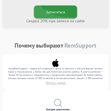
Записаться
Скидка 20% при записи на сайте
Почему выбирают
RemSupport
AppleRemSupport — надежный сервисный центр по ремонту и обслуживанию техники
Apple в Нижнекамске с более чем десятилетним опытом работы. В штате компании —
более 19 технических специалистов с профильной квалификацией. За время работы
помощь оказана свыше 10 000 клиентов, а также выполнено свыше 12 000 ремонтов.
Ежемесячно в сервисный центр поступает свыше 300 единиц техники, включая , , . Мы
Читать далее
выполняем ремонт различного уровня сложности и поддерживаем высокий стандарт
качества благодаря использованию современного оборудования.
Быстрая диагностика