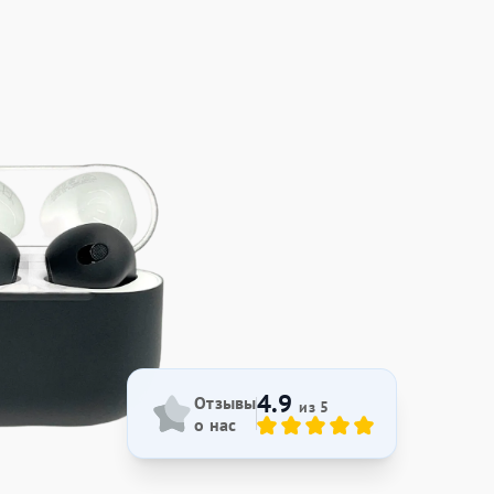
4.9
Отзывы
из 5
о нас