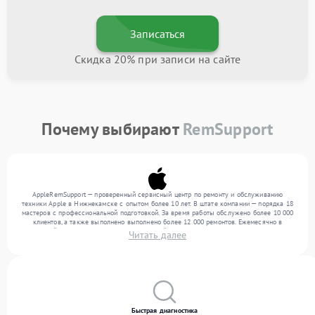
Записаться
Скидка 20% при записи на сайте
Почему выбирают
RemSupport
AppleRemSupport — проверенный сервисный центр по ремонту и обслуживанию
техники Apple в Нижнекамске с опытом более 10 лет. В штате компании — порядка 18
мастеров с профессиональной подготовкой. За время работы обслужено более 10 000
клиентов, а также выполнено выполнено более 12 000 ремонтов. Ежемесячно в
сервисный центр поступает более 300 устройств, включая , , . Мы устраняем поломки
Читать далее
любой сложности и гарантируем высокое качество обслуживания благодаря
использованию современного оборудования.
Быстрая диагностика