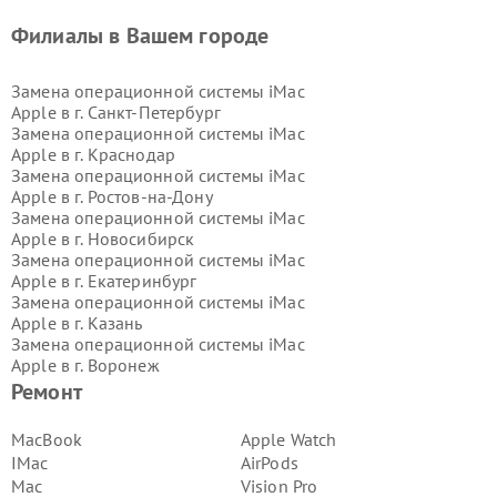
Филиалы в Вашем городе
Замена операционной системы iMac
Apple в г.
Санкт-Петербург
Замена операционной системы iMac
Apple в г.
Краснодар
Замена операционной системы iMac
Apple в г.
Ростов-на-Дону
Замена операционной системы iMac
Apple в г.
Новосибирск
Замена операционной системы iMac
Apple в г.
Екатеринбург
Замена операционной системы iMac
Apple в г.
Казань
Замена операционной системы iMac
Apple в г.
Воронеж
Замена операционной системы iMac
Ремонт
Apple в г.
Волгоград
Замена операционной системы iMac
MacBook
Apple Watch
Apple в г.
Самара
IMac
AirPods
Замена операционной системы iMac
Mac
Vision Pro
Apple в г.
Пермь