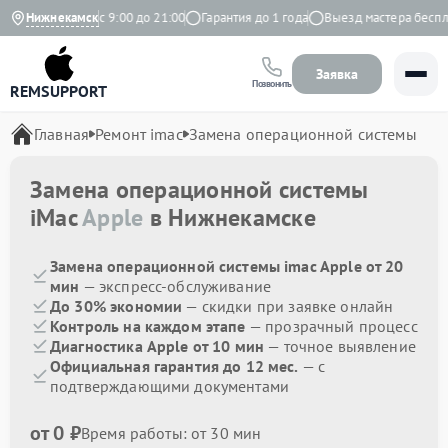
Ежедневно с 9:00 до 21:00
Нижнекамск
Гарантия до 1 года
Выезд мастера бесплат
Заявка
Позвонить
REMSUPPORT
Главная
Ремонт imac
Замена операционной системы
Замена операционной системы
iMac
Apple
в Нижнекамске
Замена операционной системы imac Apple от 20
мин
— экспресс-обслуживание
До 30% экономии
— скидки при заявке онлайн
Контроль на каждом этапе
— прозрачный процесс
Диагностика Apple от 10 мин
— точное выявление
Официальная гарантия до 12 мес.
— с
подтверждающими документами
от 0 ₽
Время работы: от 30 мин