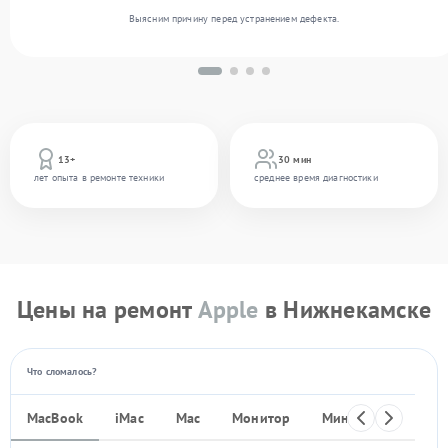
Выясним причину перед устранением дефекта.
13+
30 мин
лет опыта в ремонте техники
среднее время диагностики
Цены на ремонт
Apple
в Нижнекамске
Что сломалось?
MacBook
iMac
Mac
Монитор
Мини ПК
iPho