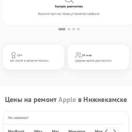
Быстрая диагностика
Выясним причину перед устранением дефекта.
13+
30 мин
лет опыта в ремонте техники
среднее время диагностики
Цены на ремонт
Apple
в Нижнекамске
Что сломалось?
MacBook
iMac
Mac
Монитор
Мини ПК
iPho