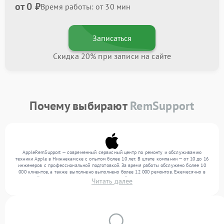
от 0 ₽
Время работы: от 30 мин
Записаться
Скидка 20% при записи на сайте
Почему выбирают
RemSupport
AppleRemSupport — современный сервисный центр по ремонту и обслуживанию
техники Apple в Нижнекамске с опытом более 10 лет. В штате компании — от 10 до 16
инженеров с профессиональной подготовкой. За время работы обслужено более 10
000 клиентов, а также выполнено выполнено более 12 000 ремонтов. Ежемесячно в
сервисный центр поступает более 300 обращений, включая , , . Мы устраняем поломки
Читать далее
любой сложности и предлагаем стабильный уровень сервиса благодаря
квалификации мастеров.