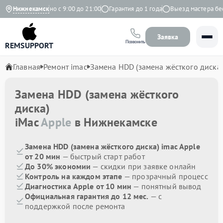
екс
Нижнекамск
Ежедневно с 9:00 до 21:00
Гарантия до 1 года
Выезд мастера бесп
Заявка
Позвонить
REMSUPPORT
Главная
Ремонт imac
Замена HDD (замена жёсткого диска)
Замена HDD (замена жёсткого
диска)
iMac
Apple
в Нижнекамске
Замена HDD (замена жёсткого диска) imac Apple
от 20 мин
— быстрый старт работ
До 30% экономии
— скидки при заявке онлайн
Контроль на каждом этапе
— прозрачный процесс
Диагностика Apple от 10 мин
— понятный вывод
Официальная гарантия до 12 мес.
— с
поддержкой после ремонта