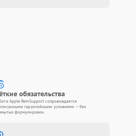
ёткие обязательства
бота Apple RemSupport сопровождается
описанными гарантийными условиями — без
змытых формулировок.