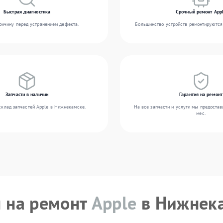
Быстрая диагностика
Срочный ремонт App
ичину перед устранением дефекта.
Большинство устройств ремонтируются 
Запчасти в наличии
Гарантия на ремонт
склад запчастей Apple в Нижнекамске.
На все запчасти и услуги мы предостав
мес.
 на ремонт
Apple
в Нижнек