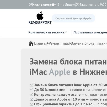
Нижнекамск
4.9 на Яндекс
Ежедневно с 9:00
Сервисный центр Apple
REMSUPPORT
Компьютерная техника
Портативная электро
Главная
Ремонт imac
Замена блока питан
Замена блока пита
iMac
Apple
в Нижне
Замена блока питания imac Apple от 20 м
До 30% экономии
— скидки при заявке о
Контроль на каждом этапе
— от диагност
Диагностика Apple от 10 мин
— точное вы
Официальная гарантия до 12 мес.
— с под