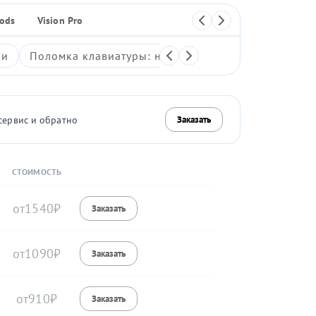
Pods
Vision Pro
Плеер
ки
Поломка клавиатуры: неработающие клавиши, зали
сервис и обратно
Заказать
СТОИМОСТЬ
1540
1090
910