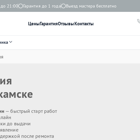
 до 21:00
Гарантия до 1 года
Выезд мастера бесплатно
Цены
Гарантия
Отзывы
Контакты
ника
ия
ния
камске
ин
— быстрый старт работ
нлайн
ики до выдачи
явление
держкой после ремонта