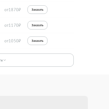
1870
1170
1050
ги