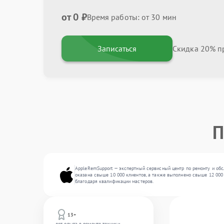
от 0 ₽
Время работы: от 30 мин
Записаться
Скидка 20% пр
П
AppleRemSupport — экспертный сервисный центр по ремонту и обс
оказана свыше 10 000 клиентов, а также выполнено свыше 12 000
благодаря квалификации мастеров.
13+
лет опыта в ремонте техники