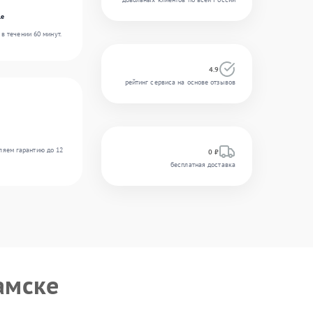
le
в течении 60 минут.
4.9
рейтинг сервиса на основе отзывов
ляем гарантию до 12
0 ₽
бесплатная доставка
амске