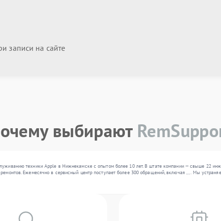
и записи на сайте
очему выбирают
RemSuppo
луживанию техники Apple в Нижнекамске с опытом более 10 лет. В штате компании — свыше 22 ин
 ремонтов. Ежемесячно в сервисный центр поступает более 300 обращений, включая , , . Мы устра