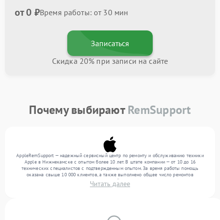
от 0 ₽
Время работы: от 30 мин
Записаться
Скидка 20% при записи на сайте
Почему выбирают
RemSupport
AppleRemSupport — надежный сервисный центр по ремонту и обслуживанию техники
Apple в Нижнекамске с опытом более 10 лет. В штате компании — от 10 до 16
технических специалистов с подтвержденным опытом. За время работы помощь
оказана свыше 10 000 клиентов, а также выполнено общее число ремонтов
превысило 12 000. Ежемесячно в сервисный центр поступает свыше 300 единиц
Читать далее
техники, включая , , . Мы выполняем ремонт различного уровня сложности и
обеспечиваем надежный результат благодаря опыту команды.