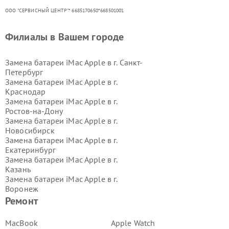
ООО "СЕРВИСНЫЙ ЦЕНТР"* 6685170650*668501001
Филиалы в Вашем городе
Замена батареи iMac Apple в г.
Санкт-
Петербург
Замена батареи iMac Apple в г.
Краснодар
Замена батареи iMac Apple в г.
Ростов-на-Дону
Замена батареи iMac Apple в г.
Новосибирск
Замена батареи iMac Apple в г.
Екатеринбург
Замена батареи iMac Apple в г.
Казань
Замена батареи iMac Apple в г.
Воронеж
Замена батареи iMac Apple в г.
Ремонт
Волгоград
Замена батареи iMac Apple в г.
MacBook
Apple Watch
Самара