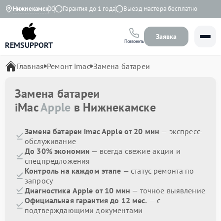
 с 9:00 до 21:00
Нижнекамск
Гарантия до 1 года
Выезд мастера бесплатно
Заявка
Позвонить
REMSUPPORT
Главная
Ремонт imac
Замена батареи
Замена батареи
iMac
Apple
в Нижнекамске
Замена батареи imac Apple от 20 мин
— экспресс-
обслуживание
До 30% экономии
— всегда свежие акции и
спецпредложения
Контроль на каждом этапе
— статус ремонта по
запросу
Диагностика Apple от 10 мин
— точное выявление
Официальная гарантия до 12 мес.
— с
подтверждающими документами