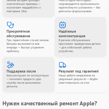
Замена батареи проходит
Работа Apple RemSupport
многоэтапную проверку —
сопровождается прописанными
исключаем недоработки и
гарантийными условиями — без
повторные сбои.
размытых формулировок.
Приоритетное
Надёжные
обслуживание
комплектующие
При гарантийном случае замена
В рамках обслуживания
батареи выполняется вне
применяем проверенные детали
очереди — быстро устраняем
— для стабильной работы
проблему.
устройства.
Поддержка после
Результат под гарантией
Консультируем по эксплуатации
Наша работа направлена на
— помогаем продлить срок
уверенный результат — берём
службы после выполнения
ответственность за итог.
ремонта.
Нужен качественный ремонт Apple?