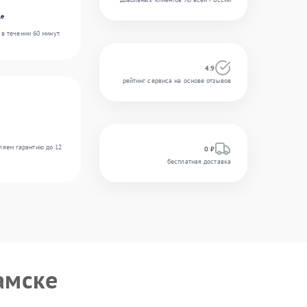
le
в течении 60 минут.
4.9
рейтинг сервиса на основе отзывов
ляем гарантию до 12
0 ₽
бесплатная доставка
амске