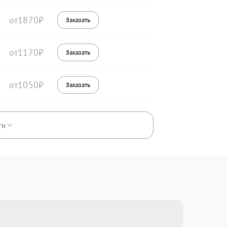
1870
1170
1050
ги