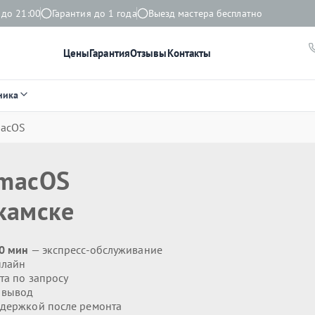
 до 21:00
Гарантия до 1 года
Выезд мастера бесплатно
Цены
Гарантия
Отзывы
Контакты
ника
macOS
 macOS
камске
20 мин
— экспресс-обслуживание
нлайн
та по запросу
 вывод
держкой после ремонта