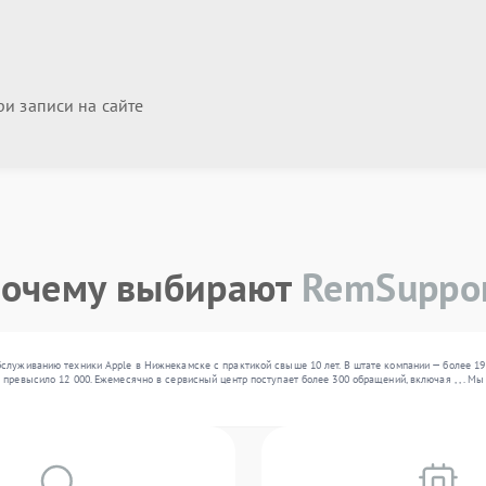
и записи на сайте
очему выбирают
RemSuppo
бслуживанию техники Apple в Нижнекамске с практикой свыше 10 лет. В штате компании — более 1
превысило 12 000. Ежемесячно в сервисный центр поступает более 300 обращений, включая , , . М