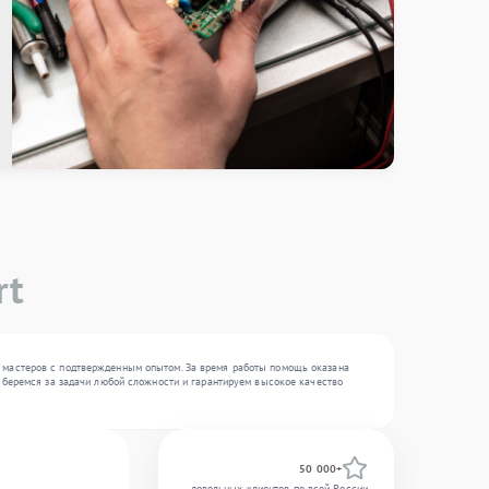
rt
9 мастеров с подтвержденным опытом. За время работы помощь оказана
ы беремся за задачи любой сложности и гарантируем высокое качество
50 000+
довольных клиентов по всей России