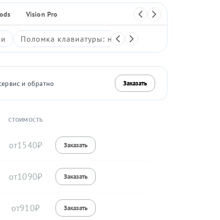
Pods
Vision Pro
Плеер
ки
Поломка клавиатуры: неработающие клавиши, зали
сервис и обратно
Заказать
СТОИМОСТЬ
1540
1090
910