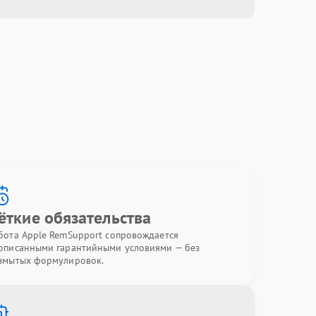
ёткие обязательства
бота Apple RemSupport сопровождается
описанными гарантийными условиями — без
змытых формулировок.