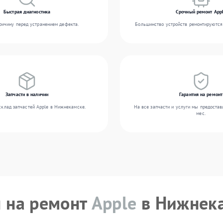
Быстрая диагностика
Срочный ремонт App
ичину перед устранением дефекта.
Большинство устройств ремонтируются 
Запчасти в наличии
Гарантия на ремонт
склад запчастей Apple в Нижнекамске.
На все запчасти и услуги мы предостав
мес.
 на ремонт
Apple
в Нижнек