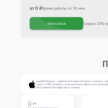
от 0 ₽
Время работы: от 30 мин
Записаться
Скидка 20% пр
П
AppleRemSupport — современный сервисный центр по ремонту и о
свыше 10 000 клиентов, а также выполнено общее число ремонтов 
обслуживания благодаря опыту команды.
13+
лет опыта в ремонте техники