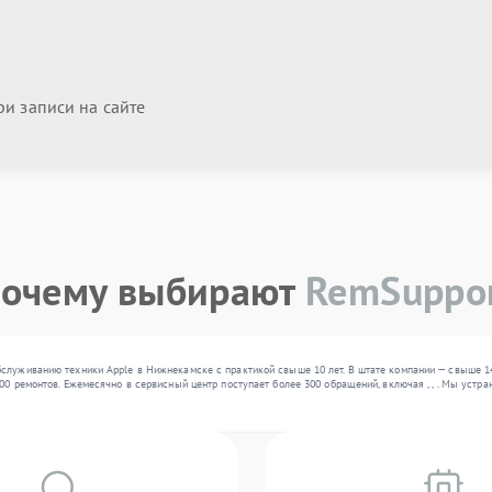
и записи на сайте
очему выбирают
RemSuppo
бслуживанию техники Apple в Нижнекамске с практикой свыше 10 лет. В штате компании — свыше 1
00 ремонтов. Ежемесячно в сервисный центр поступает более 300 обращений, включая , , . Мы уст