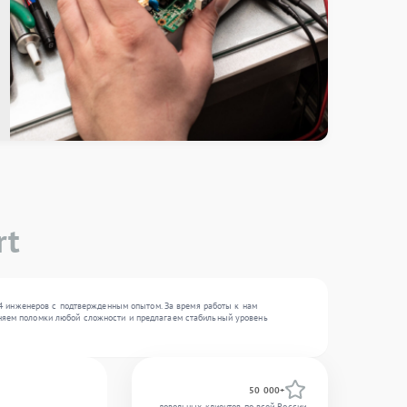
rt
4 инженеров с подтвержденным опытом. За время работы к нам
раняем поломки любой сложности и предлагаем стабильный уровень
50 000+
довольных клиентов по всей России