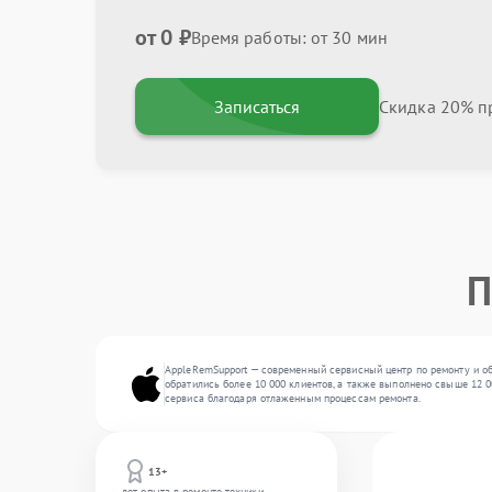
от 0 ₽
Время работы: от 30 мин
Записаться
Скидка 20% пр
П
AppleRemSupport — современный сервисный центр по ремонту и о
обратились более 10 000 клиентов, а также выполнено свыше 12 0
сервиса благодаря отлаженным процессам ремонта.
13+
лет опыта в ремонте техники