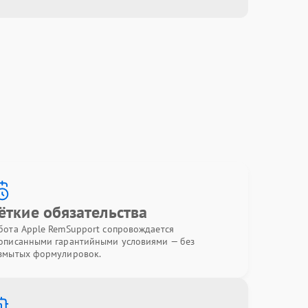
ёткие обязательства
бота Apple RemSupport сопровождается
описанными гарантийными условиями — без
змытых формулировок.