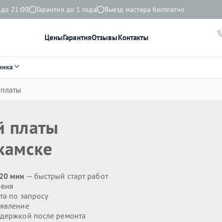
 до 21:00
Гарантия до 1 года
Выезд мастера бесплатно
Цены
Гарантия
Отзывы
Контакты
ника
 платы
й платы
камске
 20 мин
— быстрый старт работ
овия
та по запросу
явление
держкой после ремонта