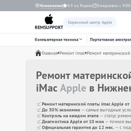
Нижнекамск
4.9 на Яндекс
Ежедневно с 9:00
Сервисный центр Apple
REMSUPPORT
Компьютерная техника
Портативная электро
Главная
Ремонт imac
Ремонт материнской
Ремонт материнско
iMac
Apple
в Нижне
Ремонт материнской платы imac Apple от
До 30% экономии
— самые выгодные усл
Контроль на каждом этапе
— статус ремон
Диагностика Apple от 10 мин
— точное вы
Официальная гарантия до 12 мес.
— с под