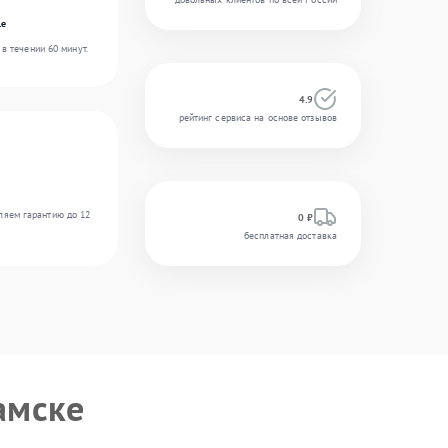
le
в течении 60 минут.
4.9
рейтинг сервиса на основе отзывов
ляем гарантию до 12
0 ₽
бесплатная доставка
амске