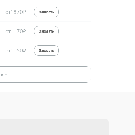
1870
1170
1050
ги