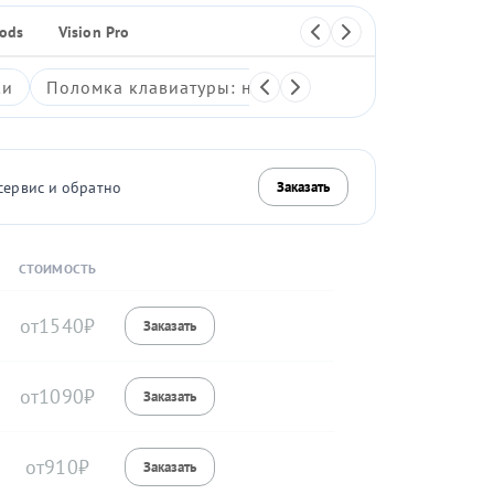
Pods
Vision Pro
Плеер
ки
Поломка клавиатуры: неработающие клавиши, зали
сервис и обратно
Заказать
СТОИМОСТЬ
1540
1090
910