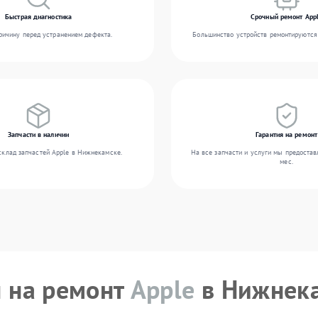
Быстрая диагностика
Срочный ремонт App
ичину перед устранением дефекта.
Большинство устройств ремонтируются 
Запчасти в наличии
Гарантия на ремонт
склад запчастей Apple в Нижнекамске.
На все запчасти и услуги мы предостав
мес.
 на ремонт
Apple
в Нижнек