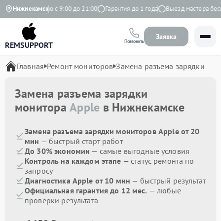
кс
Нижнекамск
Ежедневно с 9:00 до 21:00
Гарантия до 1 года
Выезд мастера беспл
Заявка
Позвонить
REMSUPPORT
Главная
Ремонт мониторов
Замена разъема зарядки
Замена разъема зарядки
монитора
Apple
в Нижнекамске
Замена разъема зарядки мониторов Apple от 20
мин
— быстрый старт работ
До 30% экономии
— самые выгодные условия
Контроль на каждом этапе
— статус ремонта по
запросу
Диагностика Apple от 10 мин
— быстрый результат
Официальная гарантия до 12 мес.
— любые
проверки результата