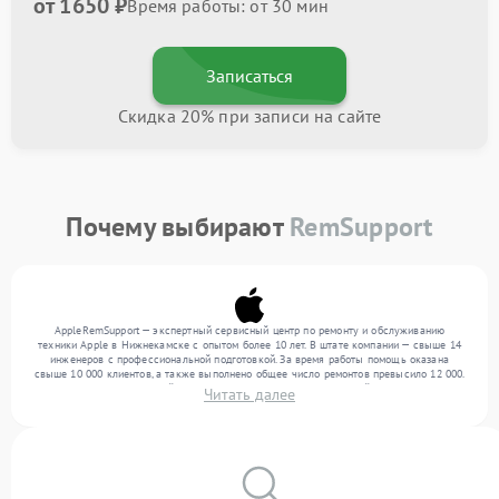
от 1650 ₽
Время работы: от 30 мин
Записаться
Скидка 20% при записи на сайте
Почему выбирают
RemSupport
AppleRemSupport — экспертный сервисный центр по ремонту и обслуживанию
техники Apple в Нижнекамске с опытом более 10 лет. В штате компании — свыше 14
инженеров с профессиональной подготовкой. За время работы помощь оказана
свыше 10 000 клиентов, а также выполнено общее число ремонтов превысило 12 000.
Ежемесячно в сервисный центр поступает более 300 обращений, включая , , . Мы
Читать далее
выполняем ремонт различного уровня сложности и гарантируем высокое качество
обслуживания благодаря квалификации мастеров.