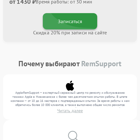
от 1430 ₽
Время работы: от 30 мин
Записаться
Скидка 20% при записи на сайте
Почему выбирают
RemSupport
AppleRemSupport — экспертный сервисный центр по ремонту и обслуживанию
техники Apple в Нижнекамске с более чем десятилетним опытом работы. В штате
компании — от 10 до 16 мастеров с подтвержденным опытом. За время работы к нам
обратились более 10 000 клиентов, а также выполнено общее число ремонтов
превысило 12 000. Ежемесячно в сервисный центр поступает от 300 устройств,
Читать далее
включая , , . Мы устраняем поломки любой сложности и поддерживаем высокий
стандарт качества благодаря использованию современного оборудования.