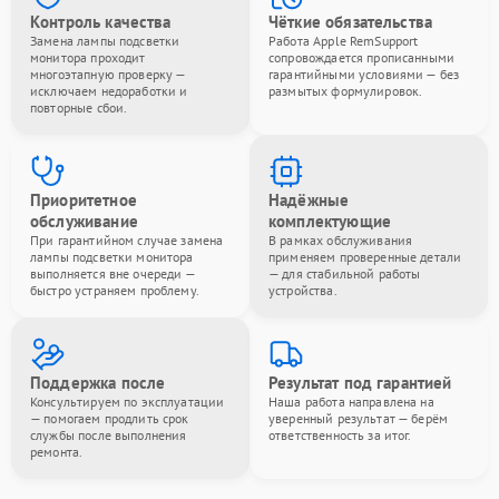
Контроль качества
Чёткие обязательства
Замена лампы подсветки
Работа Apple RemSupport
монитора проходит
сопровождается прописанными
многоэтапную проверку —
гарантийными условиями — без
исключаем недоработки и
размытых формулировок.
повторные сбои.
Приоритетное
Надёжные
обслуживание
комплектующие
При гарантийном случае замена
В рамках обслуживания
лампы подсветки монитора
применяем проверенные детали
выполняется вне очереди —
— для стабильной работы
быстро устраняем проблему.
устройства.
Поддержка после
Результат под гарантией
Консультируем по эксплуатации
Наша работа направлена на
— помогаем продлить срок
уверенный результат — берём
службы после выполнения
ответственность за итог.
ремонта.