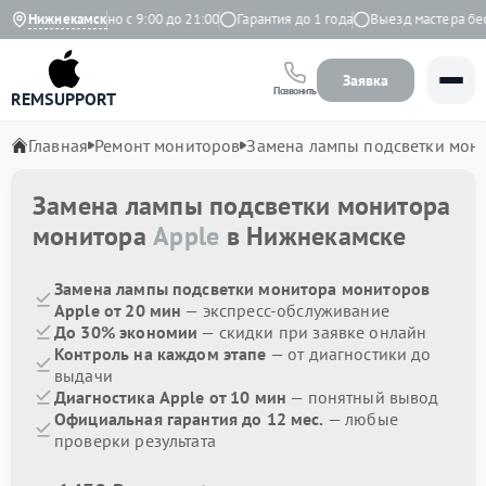
екс
Нижнекамск
Ежедневно с 9:00 до 21:00
Гарантия до 1 года
Выезд мастера бесп
Заявка
Позвонить
REMSUPPORT
Главная
Ремонт мониторов
Замена лампы подсветки мон
Замена лампы подсветки монитора
монитора
Apple
в Нижнекамске
Замена лампы подсветки монитора мониторов
Apple от 20 мин
— экспресс-обслуживание
До 30% экономии
— скидки при заявке онлайн
Контроль на каждом этапе
— от диагностики до
выдачи
Диагностика Apple от 10 мин
— понятный вывод
Официальная гарантия до 12 мес.
— любые
проверки результата