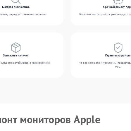
Быстрая диагностика
Срочный ремонт App
ичину перед устранением дефекта.
Большинство устройств ремонтируются 
Запчасти в наличии
Гарантия на ремонт
склад запчастей Apple в Нижнекамске.
На все запчасти и услуги мы предостав
мес.
монт мониторов Apple