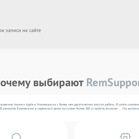
и записи на сайте
очему выбирают
RemSuppo
уживанию техники Apple в Нижнекамске с более чем десятилетним опытом работы. В штате компани
0 ремонтов. Ежемесячно в сервисный центр поступает более 300 устройств, включая , , . Мы выпол