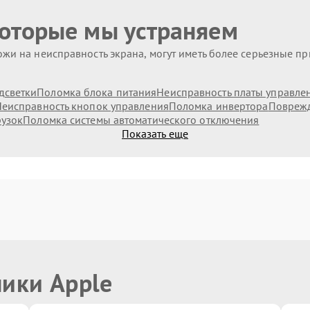
которые мы устраняем
жи на неисправность экрана, могут иметь более серьезные п
дсветки
Поломка блока питания
Неисправность платы управле
еисправность кнопок управления
Поломка инвертора
Поврежд
рузок
Поломка системы автоматического отключения
Показать еще
ники Apple