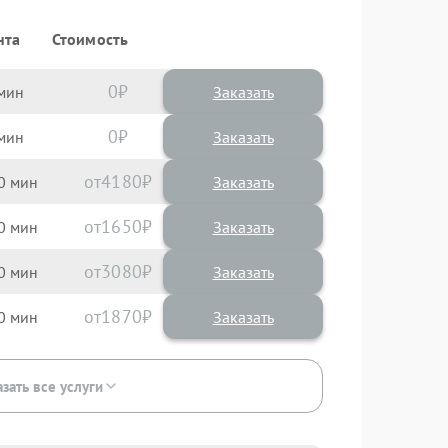
нта
Стоимость
0
Заказать
0
Заказать
4180
0
1650
0
3080
0
1870
0
зать все услуги