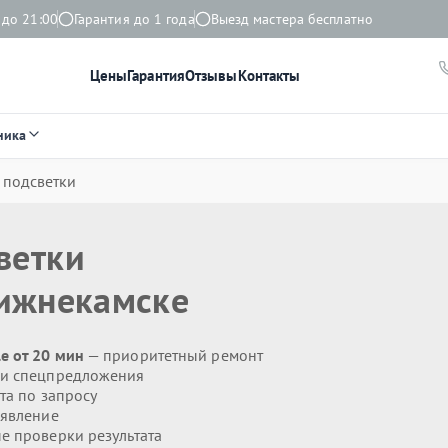
 до 21:00
Гарантия до 1 года
Выезд мастера бесплатно
Цены
Гарантия
Отзывы
Контакты
ника
 подсветки
ветки
ижнекамске
e от 20 мин
— приоритетный ремонт
 и спецпредложения
та по запросу
явление
 проверки результата