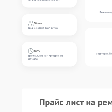
Выясним пр
30 мин
среднее время диагностики
100%
Собственный 
оригинальные или проверенные
запчасти
Прайс лист на ре