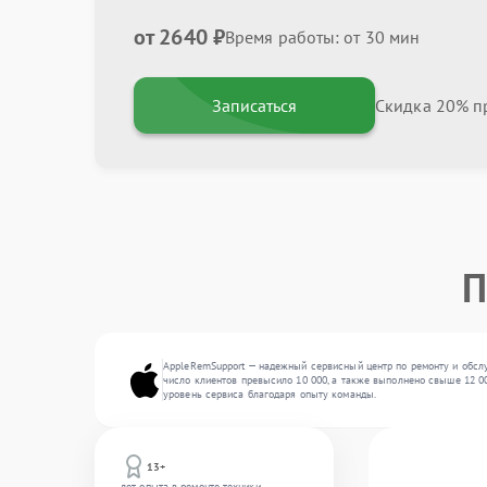
от 2640 ₽
Время работы: от 30 мин
Записаться
Скидка 20% пр
П
AppleRemSupport — надежный сервисный центр по ремонту и обсл
число клиентов превысило 10 000, а также выполнено свыше 12 00
уровень сервиса благодаря опыту команды.
13+
лет опыта в ремонте техники