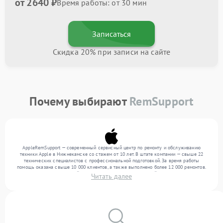
от 2640 ₽
Время работы: от 30 мин
Записаться
Скидка 20% при записи на сайте
Почему выбирают
RemSupport
AppleRemSupport — современный сервисный центр по ремонту и обслуживанию
техники Apple в Нижнекамске со стажем от 10 лет. В штате компании — свыше 22
технических специалистов с профессиональной подготовкой. За время работы
помощь оказана свыше 10 000 клиентов, а также выполнено более 12 000 ремонтов.
Ежемесячно в сервисный центр поступает более 300 устройств, включая , , . Мы
Читать далее
беремся за задачи любой сложности и обеспечиваем надежный результат благодаря
использованию современного оборудования.