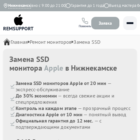
ндекс
Нижнекамск
Ежедневно с 9:00 до 21:00
Гарантия до 1 года
Выезд мастера бес
Заявка
Позвонить
REMSUPPORT
Главная
Ремонт мониторов
Замена SSD
Замена SSD
монитора
Apple
в Нижнекамске
Замена SSD мониторов Apple от 20 мин
—
экспресс-обслуживание
До 30% экономии
— всегда свежие акции и
спецпредложения
Контроль на каждом этапе
— прозрачный процесс
Диагностика Apple от 10 мин
— понятный вывод
Официальная гарантия до 12 мес.
— с
подтверждающими документами