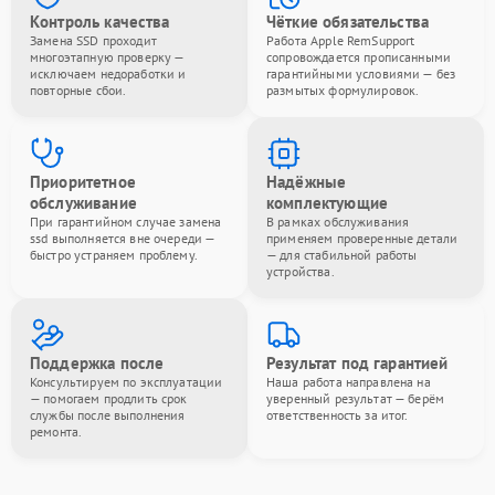
Контроль качества
Чёткие обязательства
Замена SSD проходит
Работа Apple RemSupport
многоэтапную проверку —
сопровождается прописанными
исключаем недоработки и
гарантийными условиями — без
повторные сбои.
размытых формулировок.
Приоритетное
Надёжные
обслуживание
комплектующие
При гарантийном случае замена
В рамках обслуживания
ssd выполняется вне очереди —
применяем проверенные детали
быстро устраняем проблему.
— для стабильной работы
устройства.
Поддержка после
Результат под гарантией
Консультируем по эксплуатации
Наша работа направлена на
— помогаем продлить срок
уверенный результат — берём
службы после выполнения
ответственность за итог.
ремонта.