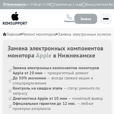
кс
Нижнекамск
Ежедневно с 9:00 до 21:00
Гарантия до 1 года
Выезд мастера беспл
Заявка
Позвонить
REMSUPPORT
Главная
Ремонт мониторов
Замена электронных компоне
Замена электронных компонентов
монитора
Apple
в Нижнекамске
Замена электронных компонентов мониторов
Apple от 20 мин
— приоритетный ремонт
До 30% экономии
— всегда свежие акции и
спецпредложения
Контроль на каждом этапе
— статус ремонта по
запросу
Диагностика Apple от 10 мин
— понятный вывод
Официальная гарантия до 12 мес.
— любые
проверки результата