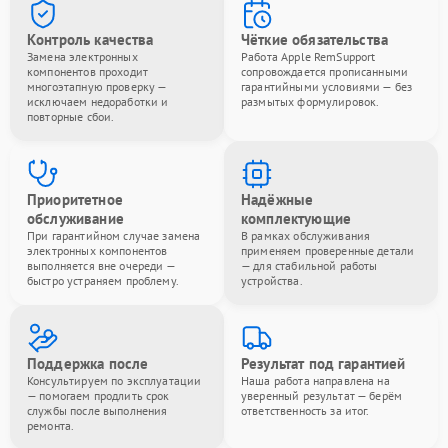
Контроль качества
Чёткие обязательства
Замена электронных
Работа Apple RemSupport
компонентов проходит
сопровождается прописанными
многоэтапную проверку —
гарантийными условиями — без
исключаем недоработки и
размытых формулировок.
повторные сбои.
Приоритетное
Надёжные
обслуживание
комплектующие
При гарантийном случае замена
В рамках обслуживания
электронных компонентов
применяем проверенные детали
выполняется вне очереди —
— для стабильной работы
быстро устраняем проблему.
устройства.
Поддержка после
Результат под гарантией
Консультируем по эксплуатации
Наша работа направлена на
— помогаем продлить срок
уверенный результат — берём
службы после выполнения
ответственность за итог.
ремонта.