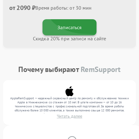
от 2090 ₽
Время работы: от 30 мин
Записаться
Скидка 20% при записи на сайте
Почему выбирают
RemSupport
AppleRemSupport — надежный сервисный центр по ремонту и обслуживанию техники
Apple в Нижнекамске со стажем от 10 лет. В штате компании — от 10 до 16
технических специалистов с профессиональной подготовкой. За время работы
обслужено более 10 000 клиентов, а также выполнено свыше 12 000 ремонтов.
Ежемесячно в сервисный центр поступает свыше 300 единиц техники, включая , , . Мы
Читать далее
беремся за задачи любой сложности и гарантируем высокое качество обслуживания
благодаря квалификации мастеров.