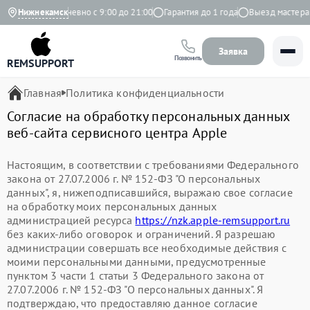
 Яндекс
Нижнекамск
Ежедневно с 9:00 до 21:00
Гарантия до 1 года
Выезд мастера 
Заявка
Позвонить
REMSUPPORT
Главная
Политика конфиденциальности
Согласие на обработку персональных данных
веб-сайта сервисного центра Apple
Настоящим, в соответствии с требованиями Федерального
закона от 27.07.2006 г. № 152-ФЗ "О персональных
данных", я, нижеподписавшийся, выражаю свое согласие
на обработку моих персональных данных
администрацией ресурса
https://nzk.apple-remsupport.ru
без каких-либо оговорок и ограничений. Я разрешаю
администрации совершать все необходимые действия с
моими персональными данными, предусмотренные
пунктом 3 части 1 статьи 3 Федерального закона от
27.07.2006 г. № 152-ФЗ "О персональных данных". Я
подтверждаю, что предоставляю данное согласие