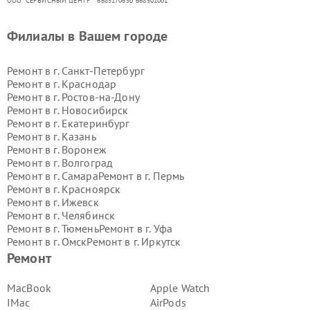
ООО "СЕРВИСНЫЙ ЦЕНТР"* 6685170650*668501001
Филиалы в Вашем городе
Ремонт в г.
Санкт-Петербург
Ремонт в г.
Краснодар
Ремонт в г.
Ростов-на-Дону
Ремонт в г.
Новосибирск
Ремонт в г.
Екатеринбург
Ремонт в г.
Казань
Ремонт в г.
Воронеж
Ремонт в г.
Волгоград
Ремонт в г.
Самара
Ремонт в г.
Пермь
Ремонт в г.
Красноярск
Ремонт в г.
Ижевск
Ремонт в г.
Челябинск
Ремонт в г.
Тюмень
Ремонт в г.
Уфа
Ремонт в г.
Омск
Ремонт в г.
Иркутск
Ремонт в г.
Ярославль
Ремонт
Ремонт в г.
Саратов
Ремонт в г.
Барнаул
MacBook
Apple Watch
Ремонт в г.
Тольятти
IMac
AirPods
Ремонт в г.
Хабаровск