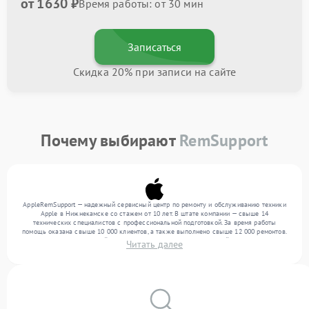
от 1630 ₽
Время работы: от 30 мин
Записаться
Скидка 20% при записи на сайте
Почему выбирают
RemSupport
AppleRemSupport — надежный сервисный центр по ремонту и обслуживанию техники
Apple в Нижнекамске со стажем от 10 лет. В штате компании — свыше 14
технических специалистов с профессиональной подготовкой. За время работы
помощь оказана свыше 10 000 клиентов, а также выполнено свыше 12 000 ремонтов.
Ежемесячно в сервисный центр поступает более 300 обращений, включая , , . Мы
Читать далее
беремся за задачи любой сложности и предлагаем стабильный уровень сервиса
благодаря квалификации мастеров.