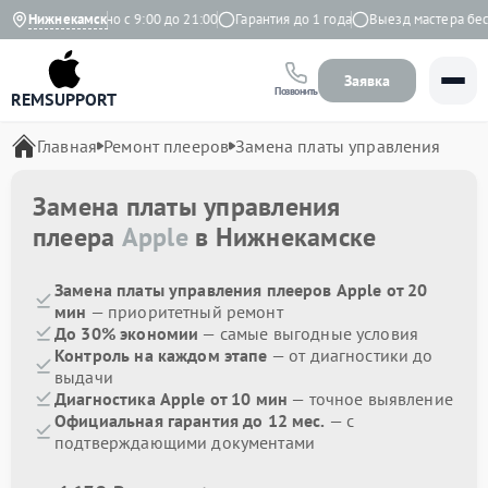
екс
Нижнекамск
Ежедневно с 9:00 до 21:00
Гарантия до 1 года
Выезд мастера беспл
Заявка
Позвонить
REMSUPPORT
Главная
Ремонт плееров
Замена платы управления
Замена платы управления
плеера
Apple
в Нижнекамске
Замена платы управления плееров Apple от 20
мин
— приоритетный ремонт
До 30% экономии
— самые выгодные условия
Контроль на каждом этапе
— от диагностики до
выдачи
Диагностика Apple от 10 мин
— точное выявление
Официальная гарантия до 12 мес.
— с
подтверждающими документами