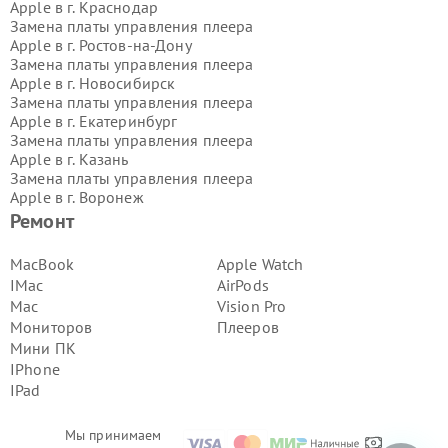
Apple в г.
Краснодар
Замена платы управления плеера
Apple в г.
Ростов-на-Дону
Замена платы управления плеера
Apple в г.
Новосибирск
Замена платы управления плеера
Apple в г.
Екатеринбург
Замена платы управления плеера
Apple в г.
Казань
Замена платы управления плеера
Apple в г.
Воронеж
Замена платы управления плеера
Ремонт
Apple в г.
Волгоград
Замена платы управления плеера
MacBook
Apple Watch
Apple в г.
Самара
IMac
AirPods
Замена платы управления плеера
Mac
Vision Pro
Apple в г.
Пермь
Мониторов
Плееров
Замена платы управления плеера
Мини ПК
Apple в г.
Красноярск
Замена платы управления плеера
IPhone
Apple в г.
Ижевск
IPad
Замена платы управления плеера
Apple в г.
Челябинск
Мы принимаем
Замена платы управления плеера