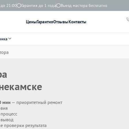
 до 21:00
Гарантия до 1 года
Выезд мастера бесплатно
Цены
Гарантия
Отзывы
Контакты
ника
тора
ра
некамске
0 мин
— приоритетный ремонт
овия
 процесс
 вывод
 проверки результата