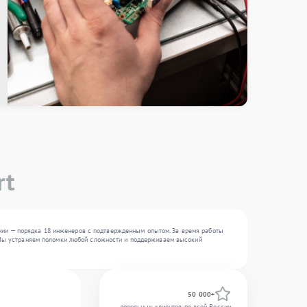
rt
нии — порядка 18 инженеров с подтвержденным опытом. За время работы
 . Мы устраняем поломки любой сложности и поддерживаем высокий
50 000+
довольных клиентов по всей России