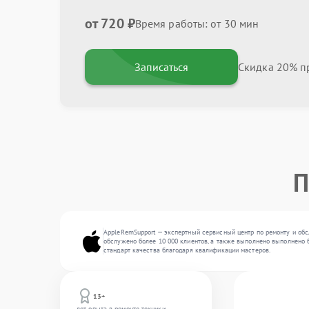
от 720 ₽
Время работы: от 30 мин
Записаться
Скидка 20% пр
П
AppleRemSupport — экспертный сервисный центр по ремонту и об
обслужено более 10 000 клиентов, а также выполнено выполнено б
стандарт качества благодаря квалификации мастеров.
13+
лет опыта в ремонте техники