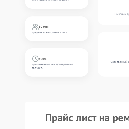
Выясним пр
30 мин
среднее время диагностики
100%
Собственный 
оригинальные или проверенные
запчасти
Прайс лист на ре