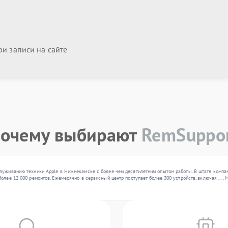
и записи на сайте
очему выбирают
RemSuppo
служиванию техники Apple в Нижнекамске с более чем десятилетним опытом работы. В штате компа
олее 12 000 ремонтов. Ежемесячно в сервисный центр поступает более 300 устройств, включая , ,