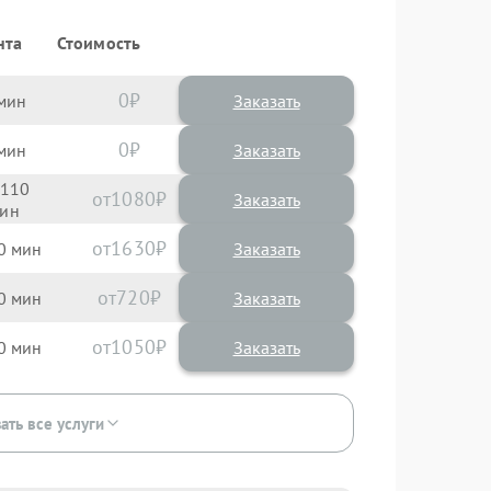
нта
Стоимость
0
Заказать
0
Заказать
110
1080
1630
0
720
0
1050
0
ать все услуги