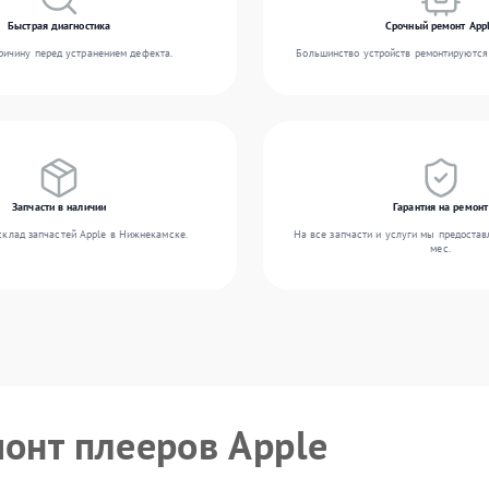
Быстрая диагностика
Срочный ремонт App
ичину перед устранением дефекта.
Большинство устройств ремонтируются 
Запчасти в наличии
Гарантия на ремонт
склад запчастей Apple в Нижнекамске.
На все запчасти и услуги мы предостав
мес.
монт плееров Apple