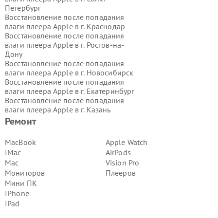
Петербург
Восстановление после попадания
влаги плеера Apple в г.
Краснодар
Восстановление после попадания
влаги плеера Apple в г.
Ростов-на-
Дону
Восстановление после попадания
влаги плеера Apple в г.
Новосибирск
Восстановление после попадания
влаги плеера Apple в г.
Екатеринбург
Восстановление после попадания
влаги плеера Apple в г.
Казань
Восстановление после попадания
Ремонт
влаги плеера Apple в г.
Воронеж
Восстановление после попадания
MacBook
Apple Watch
влаги плеера Apple в г.
Волгоград
IMac
AirPods
Восстановление после попадания
Mac
Vision Pro
влаги плеера Apple в г.
Самара
Мониторов
Плееров
Восстановление после попадания
Мини ПК
влаги плеера Apple в г.
Пермь
Восстановление после попадания
IPhone
влаги плеера Apple в г.
Красноярск
IPad
Восстановление после попадания