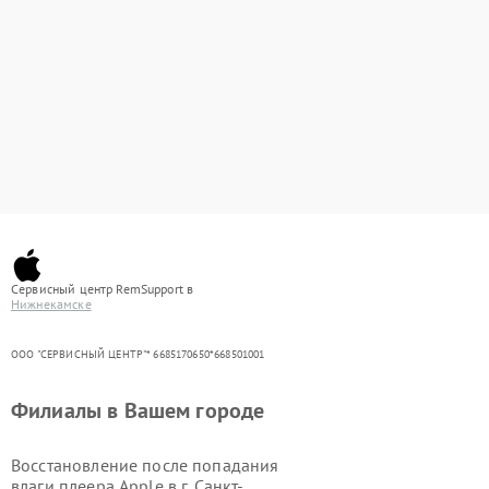
Сервисный центр RemSupport в
Нижнекамске
ООО "СЕРВИСНЫЙ ЦЕНТР"* 6685170650*668501001
Филиалы в Вашем городе
Восстановление после попадания
влаги плеера Apple в г.
Санкт-