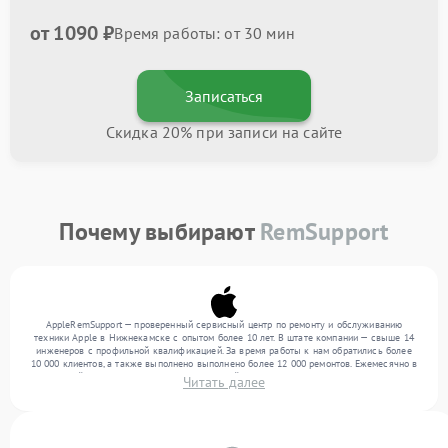
от 1090 ₽
Время работы: от 30 мин
Записаться
Скидка 20% при записи на сайте
Почему выбирают
RemSupport
AppleRemSupport — проверенный сервисный центр по ремонту и обслуживанию
техники Apple в Нижнекамске с опытом более 10 лет. В штате компании — свыше 14
инженеров с профильной квалификацией. За время работы к нам обратились более
10 000 клиентов, а также выполнено выполнено более 12 000 ремонтов. Ежемесячно в
сервисный центр поступает более 300 устройств, включая , , . Мы выполняем ремонт
Читать далее
различного уровня сложности и обеспечиваем надежный результат благодаря
отлаженным процессам ремонта.