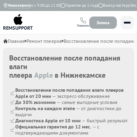
кс
Нижнекамск
Ежедневно с 9:00 до 21:00
Гарантия до 1 года
Выезд мастера беспл
Заявка
Позвонить
REMSUPPORT
Главная
Ремонт плееров
Восстановление после попадани
Восстановление после попадания
влаги
плеера
Apple
в Нижнекамске
Восстановление после попадания влаги плееров
Apple от 20 мин
— экспресс-обслуживание
До 30% экономии
— самые выгодные условия
Контроль на каждом этапе
— от диагностики до
выдачи
Диагностика Apple от 10 мин
— быстрый результат
Официальная гарантия до 12 мес.
— с
подтверждающими документами