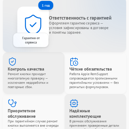
1 год
Ответственность с гарантией
Оформляем гарантию сервиса —
условия зафиксированы в договоре
и понятны заранее.
Гарантия от
сервиса
Контроль качества
Чёткие обязательства
Ремонт кнопки проходит
Работа Apple RemSupport
многоэтапную проверку —
сопровождается прописанными
исключаем недоработки и
гарантийными условиями — без
повторные сбои.
размытых формулировок.
Приоритетное
Надёжные
обслуживание
комплектующие
При гарантийном случае ремонт
В рамках обслуживания
кнопки выполняется вне очереди
применяем проверенные детали