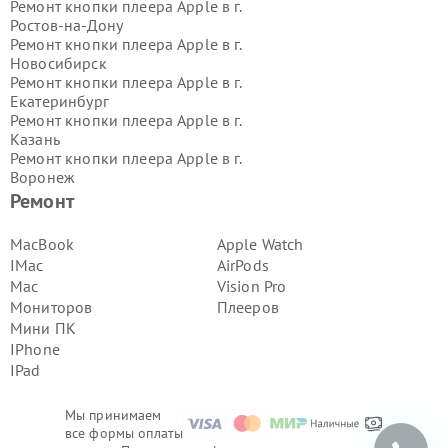
Ремонт кнопки плеера Apple в г.
Ростов-на-Дону
Ремонт кнопки плеера Apple в г.
Новосибирск
Ремонт кнопки плеера Apple в г.
Екатеринбург
Ремонт кнопки плеера Apple в г.
Казань
Ремонт кнопки плеера Apple в г.
Воронеж
Ремонт кнопки плеера Apple в г.
Ремонт
Волгоград
Ремонт кнопки плеера Apple в г.
MacBook
Apple Watch
Самара
IMac
AirPods
Ремонт кнопки плеера Apple в г.
Mac
Vision Pro
Пермь
Мониторов
Плееров
Ремонт кнопки плеера Apple в г.
Мини ПК
Красноярск
Ремонт кнопки плеера Apple в г.
IPhone
Ижевск
IPad
Ремонт кнопки плеера Apple в г.
Челябинск
Мы принимаем
Ремонт кнопки плеера Apple в г.
все формы оплаты
Тюмень