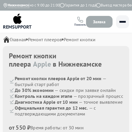
екс
Нижнекамск
Ежедневно с 9:00 до 21:00
Гарантия до 1 года
Выезд мастера бесп
Заявка
Позвонить
REMSUPPORT
Главная
Ремонт плееров
Ремонт кнопки
Ремонт кнопки
плеера
Apple
в Нижнекамске
Ремонт кнопки плееров Apple от 20 мин
—
быстрый старт работ
До 30% экономии
— скидки при заявке онлайн
Контроль на каждом этапе
— прозрачный процесс
Диагностика Apple от 10 мин
— точное выявление
Официальная гарантия до 12 мес.
— с
подтверждающими документами
от 550 ₽
Время работы: от 30 мин