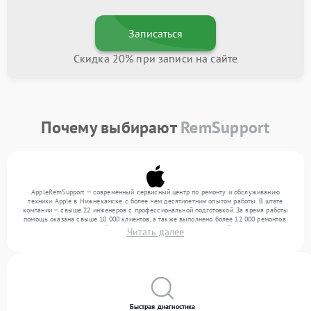
Записаться
Скидка 20% при записи на сайте
Почему выбирают
RemSupport
AppleRemSupport — современный сервисный центр по ремонту и обслуживанию
техники Apple в Нижнекамске с более чем десятилетним опытом работы. В штате
компании — свыше 22 инженеров с профессиональной подготовкой. За время работы
помощь оказана свыше 10 000 клиентов, а также выполнено более 12 000 ремонтов.
Ежемесячно в сервисный центр поступает более 300 обращений, включая , , . Мы
Читать далее
работаем с широким спектром неисправностей и гарантируем высокое качество
обслуживания благодаря отлаженным процессам ремонта.
Быстрая диагностика