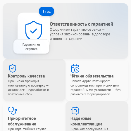
1 год
Ответственность с гарантией
Оформляем гарантию сервиса —
условия зафиксированы в договоре
и понятны заранее.
Гарантия от
сервиса
Контроль качества
Чёткие обязательства
Прошивка проходит
Работа Apple RemSupport
многоэтапную проверку —
сопровождается прописанными
исключаем недоработки и
гарантийными условиями — без
повторные сбои.
размытых формулировок.
Приоритетное
Надёжные
обслуживание
комплектующие
При гарантийном случае
В рамках обслуживания