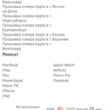
Краснодар
Прошивка плеера Apple в г.
Ростов-
на-Дону
Прошивка плеера Apple в г.
Новосибирск
Прошивка плеера Apple в г.
Екатеринбург
Прошивка плеера Apple в г.
Казань
Прошивка плеера Apple в г.
Воронеж
Прошивка плеера Apple в г.
Волгоград
Прошивка плеера Apple в г.
Самара
Ремонт
Прошивка плеера Apple в г.
Пермь
Прошивка плеера Apple в г.
MacBook
Apple Watch
Красноярск
IMac
AirPods
Прошивка плеера Apple в г.
Ижевск
Mac
Vision Pro
Прошивка плеера Apple в г.
Мониторов
Плееров
Челябинск
Мини ПК
Прошивка плеера Apple в г.
Тюмень
Прошивка плеера Apple в г.
Уфа
IPhone
Прошивка плеера Apple в г.
Омск
IPad
Прошивка плеера Apple в г.
Иркутск
Прошивка плеера Apple в г.
Мы принимаем
Ярославль