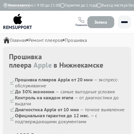
екс
Нижнекамск
Ежедневно с 9:00 до 21:00
Гарантия до 1 года
Выезд мастера бесп
Заявка
Позвонить
REMSUPPORT
Главная
Ремонт плееров
Прошивка
Прошивка
плеера
Apple
в Нижнекамске
Прошивка плееров Apple от 20 мин
— экспресс-
обслуживание
До 30% экономии
— самые выгодные условия
Контроль на каждом этапе
— от диагностики до
выдачи
Диагностика Apple от 10 мин
— точное выявление
Официальная гарантия до 12 мес.
— с
подтверждающими документами