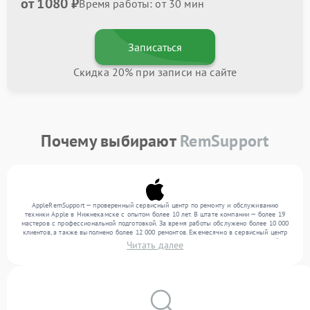
от 1080 ₽
Время работы: от 30 мин
Записаться
Скидка 20% при записи на сайте
Почему выбирают
RemSupport
AppleRemSupport — проверенный сервисный центр по ремонту и обслуживанию
техники Apple в Нижнекамске с опытом более 10 лет. В штате компании — более 19
мастеров с профессиональной подготовкой. За время работы обслужено более 10 000
клиентов, а также выполнено более 12 000 ремонтов. Ежемесячно в сервисный центр
поступает свыше 300 единиц техники, включая , , . Мы беремся за задачи любой
Читать далее
сложности и обеспечиваем надежный результат благодаря опыту команды.