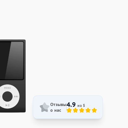
4.9
Отзывы
из 5
о нас