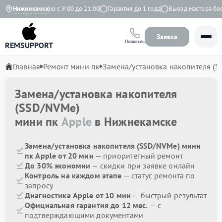
екс
Нижнекамск
Ежедневно с 9:00 до 21:00
Гарантия до 1 года
Выезд мастера беспл
Заявка
Позвонить
REMSUPPORT
Главная
Ремонт мини пк
Замена/установка накопителя (
Замена/установка накопителя
(SSD/NVMe)
мини пк
Apple
в Нижнекамске
Замена/установка накопителя (SSD/NVMe) мини
пк Apple от 20 мин
— приоритетный ремонт
До 30% экономии
— скидки при заявке онлайн
Контроль на каждом этапе
— статус ремонта по
запросу
Диагностика Apple от 10 мин
— быстрый результат
Официальная гарантия до 12 мес.
— с
подтверждающими документами