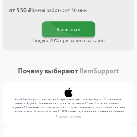
от 550 ₽
Время работы: от 30 мин
Записаться
Скидка 20% при записи на сайте
Почему выбирают
RemSupport
AppleRemSupport — экспертный сервисный центр по ремонту и обслуживанию
техники Apple в Нижнекамске с практикой свыше 10 лет. В штате компании —
порядка 18 технических специалистов с профессиональной подготовкой. За время
работы к нам обратились более 10 000 клиентов, а также выполнено выполнено
более 12 000 ремонтов. Ежемесячно в сервисный центр поступает свыше 300 единиц
Читать далее
техники, включая , , . Мы выполняем ремонт различного уровня сложности и
поддерживаем высокий стандарт качества благодаря использованию современного
оборудования.