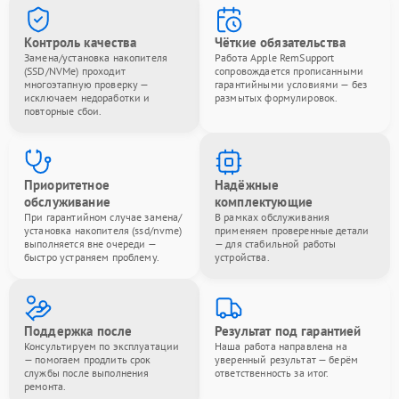
Контроль качества
Чёткие обязательства
Замена/установка накопителя
Работа Apple RemSupport
(SSD/NVMe) проходит
сопровождается прописанными
многоэтапную проверку —
гарантийными условиями — без
исключаем недоработки и
размытых формулировок.
повторные сбои.
Приоритетное
Надёжные
обслуживание
комплектующие
При гарантийном случае замена/
В рамках обслуживания
установка накопителя (ssd/nvme)
применяем проверенные детали
выполняется вне очереди —
— для стабильной работы
быстро устраняем проблему.
устройства.
Поддержка после
Результат под гарантией
Консультируем по эксплуатации
Наша работа направлена на
— помогаем продлить срок
уверенный результат — берём
службы после выполнения
ответственность за итог.
ремонта.