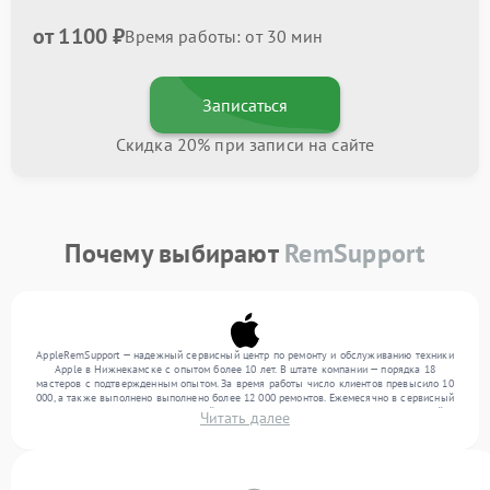
от 1100 ₽
Время работы: от 30 мин
Записаться
Скидка 20% при записи на сайте
Почему выбирают
RemSupport
AppleRemSupport — надежный сервисный центр по ремонту и обслуживанию техники
Apple в Нижнекамске с опытом более 10 лет. В штате компании — порядка 18
мастеров с подтвержденным опытом. За время работы число клиентов превысило 10
000, а также выполнено выполнено более 12 000 ремонтов. Ежемесячно в сервисный
центр поступает более 300 устройств, включая , , . Мы устраняем поломки любой
Читать далее
сложности и поддерживаем высокий стандарт качества благодаря квалификации
мастеров.