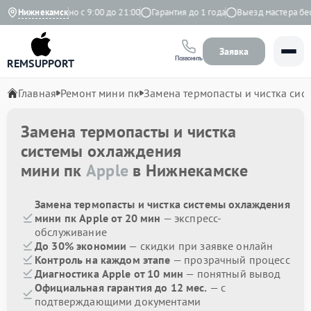
екс
Нижнекамск
Ежедневно с 9:00 до 21:00
Гарантия до 1 года
Выезд мастера бесп
Заявка
Позвонить
REMSUPPORT
Главная
Ремонт мини пк
Замена термопасты и чистка си
Замена термопасты и чистка
системы охлаждения
мини пк
Apple
в Нижнекамске
Замена термопасты и чистка системы охлаждения
мини пк Apple от 20 мин
— экспресс-
обслуживание
До 30% экономии
— скидки при заявке онлайн
Контроль на каждом этапе
— прозрачный процесс
Диагностика Apple от 10 мин
— понятный вывод
Официальная гарантия до 12 мес.
— с
подтверждающими документами