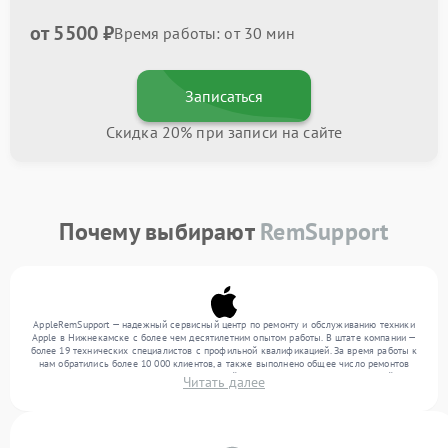
от 5500 ₽
Время работы: от 30 мин
Записаться
Скидка 20% при записи на сайте
Почему выбирают
RemSupport
AppleRemSupport — надежный сервисный центр по ремонту и обслуживанию техники
Apple в Нижнекамске с более чем десятилетним опытом работы. В штате компании —
более 19 технических специалистов с профильной квалификацией. За время работы к
нам обратились более 10 000 клиентов, а также выполнено общее число ремонтов
превысило 12 000. Ежемесячно в сервисный центр поступает более 300 устройств,
Читать далее
включая , , . Мы работаем с широким спектром неисправностей и обеспечиваем
надежный результат благодаря отлаженным процессам ремонта.