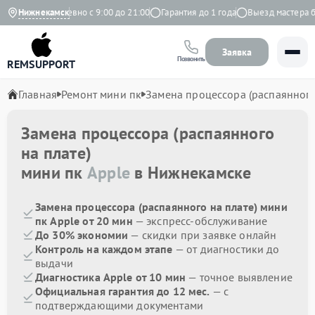
ндекс
Нижнекамск
Ежедневно с 9:00 до 21:00
Гарантия до 1 года
Выезд мастера бес
Заявка
Позвонить
REMSUPPORT
Главная
Ремонт мини пк
Замена процессора (распаянного
Замена процессора (распаянного
на плате)
мини пк
Apple
в Нижнекамске
Замена процессора (распаянного на плате) мини
пк Apple от 20 мин
— экспресс-обслуживание
До 30% экономии
— скидки при заявке онлайн
Контроль на каждом этапе
— от диагностики до
выдачи
Диагностика Apple от 10 мин
— точное выявление
Официальная гарантия до 12 мес.
— с
подтверждающими документами