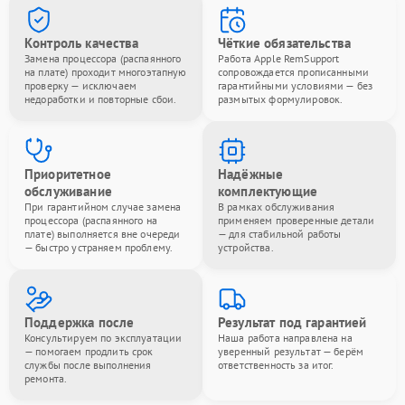
Контроль качества
Чёткие обязательства
Замена процессора (распаянного
Работа Apple RemSupport
на плате) проходит многоэтапную
сопровождается прописанными
проверку — исключаем
гарантийными условиями — без
недоработки и повторные сбои.
размытых формулировок.
Приоритетное
Надёжные
обслуживание
комплектующие
При гарантийном случае замена
В рамках обслуживания
процессора (распаянного на
применяем проверенные детали
плате) выполняется вне очереди
— для стабильной работы
— быстро устраняем проблему.
устройства.
Поддержка после
Результат под гарантией
Консультируем по эксплуатации
Наша работа направлена на
— помогаем продлить срок
уверенный результат — берём
службы после выполнения
ответственность за итог.
ремонта.