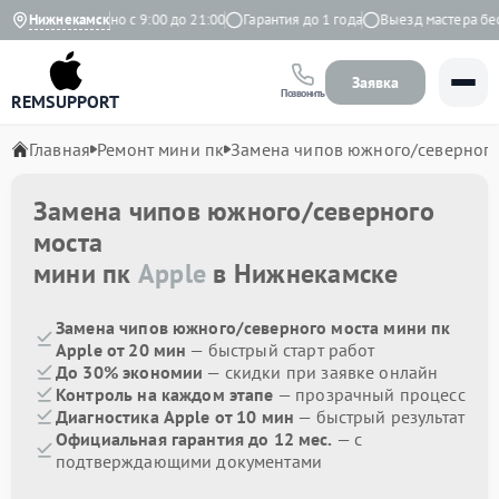
екс
Нижнекамск
Ежедневно с 9:00 до 21:00
Гарантия до 1 года
Выезд мастера бесп
Заявка
Позвонить
REMSUPPORT
Главная
Ремонт мини пк
Замена чипов южного/северного
Замена чипов южного/северного
моста
мини пк
Apple
в Нижнекамске
Замена чипов южного/северного моста мини пк
Apple от 20 мин
— быстрый старт работ
До 30% экономии
— скидки при заявке онлайн
Контроль на каждом этапе
— прозрачный процесс
Диагностика Apple от 10 мин
— быстрый результат
Официальная гарантия до 12 мес.
— с
подтверждающими документами