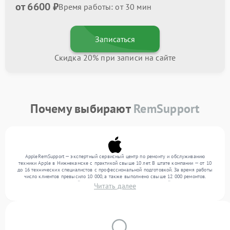
от 6600 ₽
Время работы: от 30 мин
Записаться
Скидка 20% при записи на сайте
Почему выбирают
RemSupport
AppleRemSupport — экспертный сервисный центр по ремонту и обслуживанию
техники Apple в Нижнекамске с практикой свыше 10 лет. В штате компании — от 10
до 16 технических специалистов с профессиональной подготовкой. За время работы
число клиентов превысило 10 000, а также выполнено свыше 12 000 ремонтов.
Ежемесячно в сервисный центр поступает более 300 обращений, включая , , . Мы
Читать далее
работаем с широким спектром неисправностей и предлагаем стабильный уровень
сервиса благодаря отлаженным процессам ремонта.