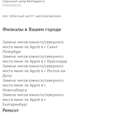
Сервисный центр RemSupport в
Нижнекамске
ООО "СЕРВИСНЫЙ ЦЕНТР"* 6685170650*668501001
Филиалы в Вашем городе
Замена чипов южного/северного
моста мини пк Apple в г.
Санкт-
Петербург
Замена чипов южного/северного
моста мини пк Apple в г.
Краснодар
Замена чипов южного/северного
моста мини пк Apple в г.
Ростов-на-
Дону
Замена чипов южного/северного
моста мини пк Apple в г.
Новосибирск
Замена чипов южного/северного
моста мини пк Apple в г.
Екатеринбург
Замена чипов южного/северного
Ремонт