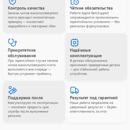
Контроль качества
Чёткие обязательства
Замена чипов южного/северного
Работа Apple RemSupport
моста проходит многоэтапную
сопровождается прописанными
проверку — исключаем
гарантийными условиями — без
недоработки и повторные сбои.
размытых формулировок.
Приоритетное
Надёжные
обслуживание
комплектующие
При гарантийном случае замена
В рамках обслуживания
чипов южного/северного моста
применяем проверенные детали
выполняется вне очереди —
— для стабильной работы
быстро устраняем проблему.
устройства.
Поддержка после
Результат под гарантией
Консультируем по эксплуатации
Наша работа направлена на
— помогаем продлить срок
уверенный результат — берём
службы после выполнения
ответственность за итог.
ремонта.