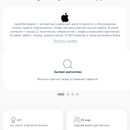
AppleRemSupport — экспертный сервисный центр по ремонту и обслуживанию
техники Apple в Нижнекамске с более чем десятилетним опытом работы. В штате
компании — свыше 22 технических специалистов с профессиональной подготовкой.
За время работы помощь оказана свыше 10 000 клиентов, а также выполнено более
12 000 ремонтов. Ежемесячно в сервисный центр поступает более 300 обращений,
Читать далее
включая , , . Мы выполняем ремонт различного уровня сложности и гарантируем
высокое качество обслуживания благодаря отлаженным процессам ремонта.
Быстрая диагностика
Выясним причину перед устранением дефекта.
13+
30 мин
лет опыта в ремонте техники
среднее время диагностики